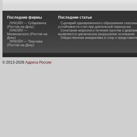
Последние фирмы
Последние статьи
ЛУКОЙЛ — Губаревича
Сценарий одновременного образования сквозны
(Ростов-на-Дону)
устойчивости стен при длительной перегрузке
ЛУКОЙЛ —
Сочетание морозного пучения грунтов и дефор
Малиновского (Ростов-на-
выявляется циклическое разрушение основания
Дону)
Общественная инициатива и спор о представит
ЛУКОЙЛ — Текучева
(Ростов-на-Дону)
© 2013-
2026
Адреса России