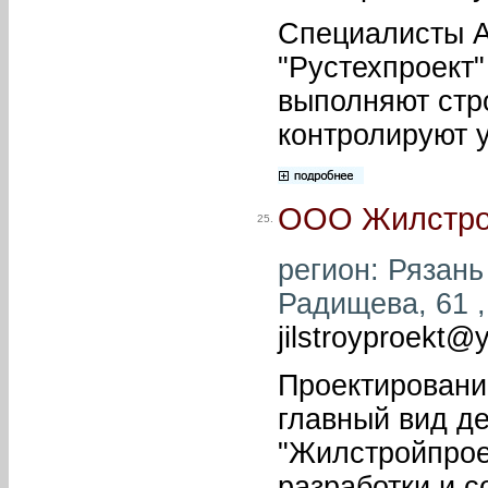
Специалисты 
"Рустехпроект"
выполняют стр
контролируют 
ООО Жилстро
25.
регион: Рязань 
Радищева, 61 , 
jilstroyproekt@
Проектировани
главный вид д
"Жилстройпрое
разработки и с