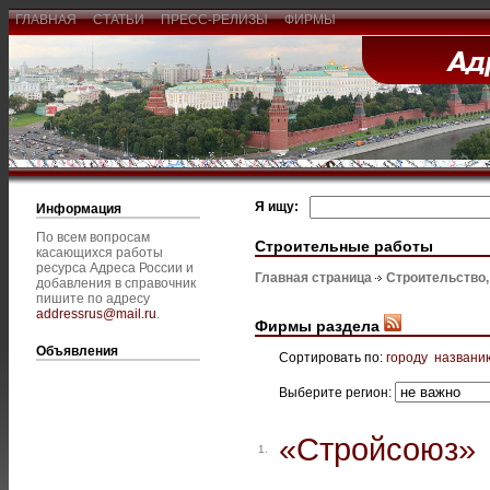
ГЛАВНАЯ
СТАТЬИ
ПРЕСС-РЕЛИЗЫ
ФИРМЫ
Я ищу:
Информация
По всем вопросам
Строительные работы
касающихся работы
ресурса Адреса России и
Главная страница
Строительство
добавления в справочник
пишите по адресу
addressrus@mail.ru
.
Фирмы раздела
Объявления
Сортировать по:
городу
названи
Выберите регион:
«Стройсоюз»
1.