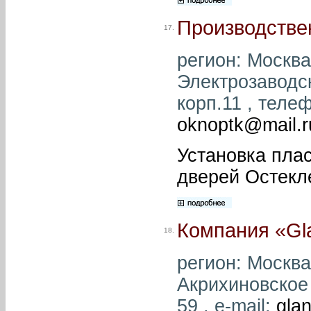
Производстве
17.
регион: Москва 
Электрозаводс
корп.11 , телеф
oknoptk@mail.r
Установка пла
дверей Остекл
Компания «Gla
18.
регион: Москва
Акрихиновское 
59 , e-mail:
glan