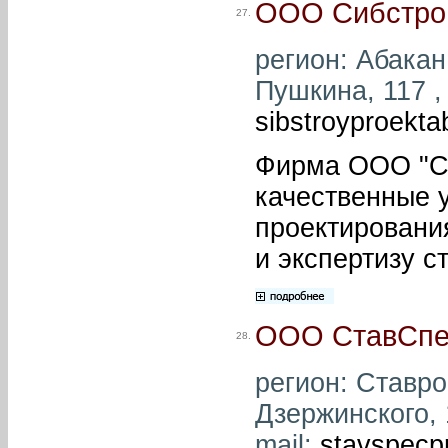
ООО Сибстро
27.
регион: Абакан 
Пушкина, 117 , 
sibstroyproekt
Фирма ООО "Си
качественные у
проектировани
и экспертизу с
ООО СтавСпе
28.
регион: Ставро
Дзержинского, 1
mail:
stavspecp