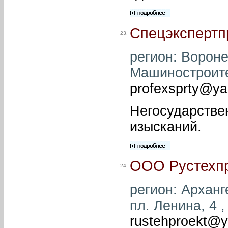
Спецэкспертп
23.
регион: Вороне
Машиностроител
profexsprty@ya
Негосударстве
изысканий.
ООО Рустехп
24.
регион: Арханге
пл. Ленина, 4 ,
rustehproekt@y