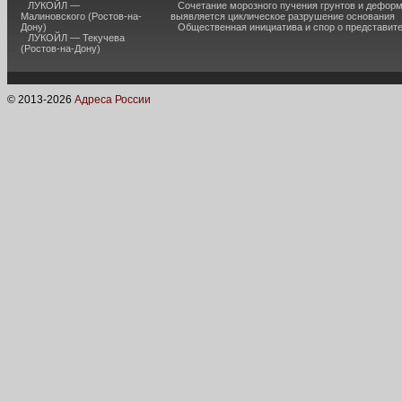
ЛУКОЙЛ —
Сочетание морозного пучения грунтов и дефор
Малиновского (Ростов-на-
выявляется циклическое разрушение основания
Дону)
Общественная инициатива и спор о представит
ЛУКОЙЛ — Текучева
(Ростов-на-Дону)
© 2013-
2026
Адреса России