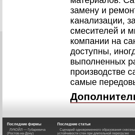
замену и ремон
канализации, з
смесителей и м
компании на са
доступны, иногд
выполненных раб
производстве с
самые передовы
Дополнител
Последние фирмы
Последние статьи
ЛУКОЙЛ — Губаревича
Сценарий одновременного образования сквозны
(Ростов-на-Дону)
устойчивости стен при длительной перегрузке