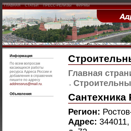
ГЛАВНАЯ
СТАТЬИ
ПРЕСС-РЕЛИЗЫ
ФИРМЫ
Строительн
Информация
По всем вопросам
касающихся работы
Главная стран
ресурса Адреса России и
добавления в справочник
пишите по адресу
Строительны
addressrus@mail.ru
.
Сантехника 
Объявления
Регион:
Ростов
Адрес:
344011,