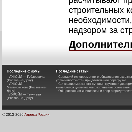
строительных к
необходимости,
надзором за ст
Дополнител
Последние фирмы
Последние статьи
ЛУКОЙЛ — Губаревича
Сценарий одновременного образования сквозны
(Ростов-на-Дону)
устойчивости стен при длительной перегрузке
ЛУКОЙЛ —
Сочетание морозного пучения грунтов и дефор
Малиновского (Ростов-на-
выявляется циклическое разрушение основания
Дону)
Общественная инициатива и спор о представит
ЛУКОЙЛ — Текучева
(Ростов-на-Дону)
© 2013-
2026
Адреса России