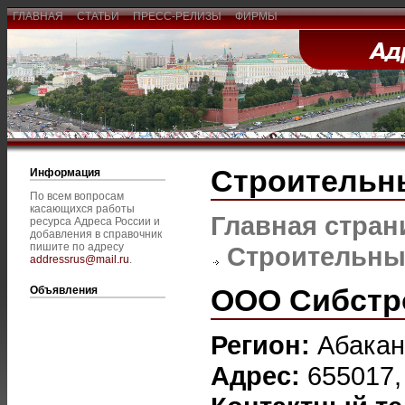
ГЛАВНАЯ
СТАТЬИ
ПРЕСС-РЕЛИЗЫ
ФИРМЫ
Строительн
Информация
По всем вопросам
касающихся работы
Главная стран
ресурса Адреса России и
добавления в справочник
пишите по адресу
Строительны
addressrus@mail.ru
.
ООО Сибстр
Объявления
Регион:
Абакан
Адрес:
655017,