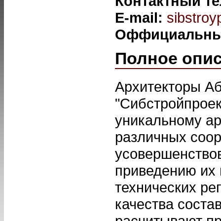
Контактный т
E-mail:
sibstro
Оффициальны
Полное опи
Архитекторы А
"Сибстройпроек
уникальному а
различных соор
усовершенство
приведению их 
технических ре
качества соста
расчитывают пр