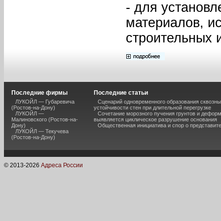
- для установ
материалов, и
строительных 
Последние фирмы
Последние статьи
ЛУКОЙЛ — Губаревича
Сценарий одновременного образования сквозны
(Ростов-на-Дону)
устойчивости стен при длительной перегрузке
ЛУКОЙЛ —
Сочетание морозного пучения грунтов и дефор
Малиновского (Ростов-на-
выявляется циклическое разрушение основания
Дону)
Общественная инициатива и спор о представит
ЛУКОЙЛ — Текучева
(Ростов-на-Дону)
© 2013-
2026
Адреса России