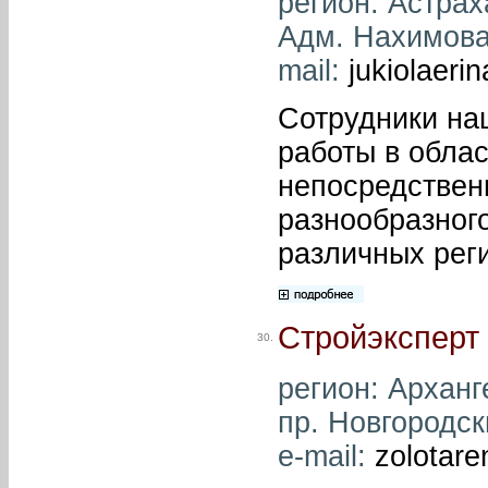
регион: Астраха
Адм. Нахимова, 
mail:
jukiolaeri
Сотрудники на
работы в обла
непосредствен
разнообразног
различных рег
Стройэксперт
30.
регион: Арханге
пр. Новгородски
e-mail:
zolotare