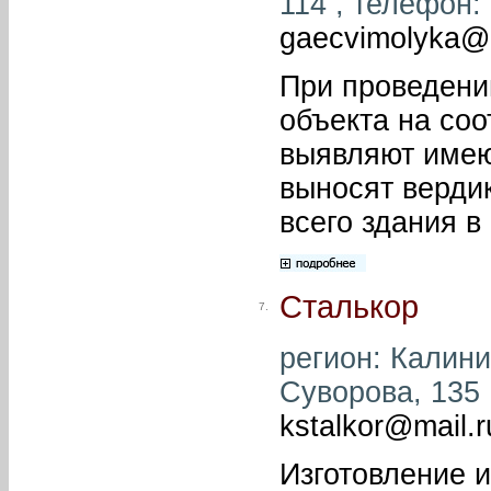
114 , телефон: 
gaecvimolyka@m
При проведени
объекта на соо
выявляют имею
выносят верди
всего здания в
Сталькор
7.
регион: Калини
Суворова, 135 Б
kstalkor@mail.r
Изготовление и