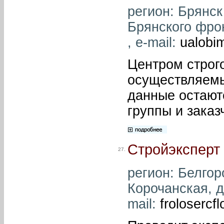
регион: Брянск 
Брянского фрон
, e-mail:
ualobi
Центром строг
осуществляемы
данные остают
группы и заказ
Стройэксперт
27.
регион: Белгоро
Корочанская, д.
mail:
frolosercf