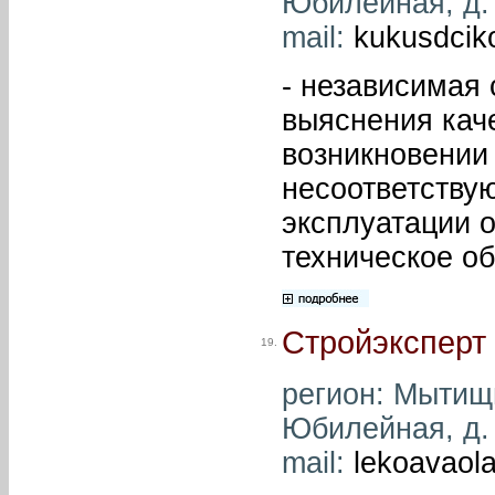
Юбилейная, д. 2
mail:
kukusdcik
- независимая 
выяснения кач
возникновении
несоответству
эксплуатации 
техническое об
Стройэкспер
19.
регион: Мытищи
Юбилейная, д. 2
mail:
lekoavaol