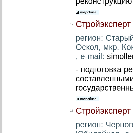
реконструкцию
Стройэксперт
17.
регион: Старый
Оскол, мкр. Кон
, e-mail:
simoll
- подготовка р
составленными
государственн
Стройэксперт
18.
регион: Черного