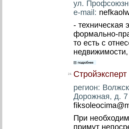
ул. Профсоюзна
e-mail:
nefkaol
- техническая 
формально-пра
то есть с отне
недвижимости,
Стройэксперт
24.
регион: Волжски
Дорожная, д. 7 
fiksoleocima@m
При необходим
примут непоср