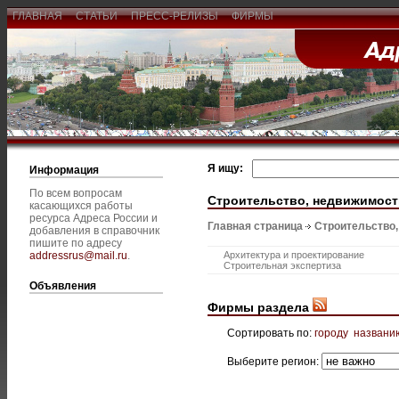
ГЛАВНАЯ
СТАТЬИ
ПРЕСС-РЕЛИЗЫ
ФИРМЫ
Я ищу:
Информация
По всем вопросам
Строительство, недвижимост
касающихся работы
ресурса Адреса России и
Главная страница
Строительство
добавления в справочник
пишите по адресу
addressrus@mail.ru
.
Архитектура и проектирование
Строительная экспертиза
Объявления
Фирмы раздела
Сортировать по:
городу
названи
Выберите регион: