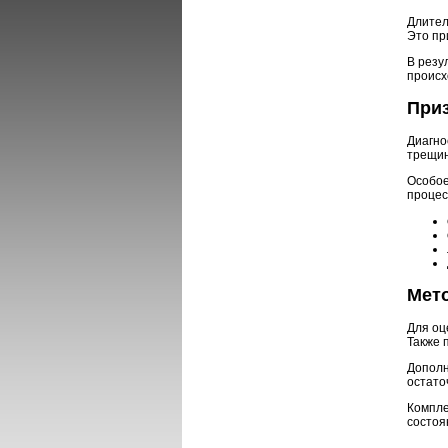
Длител
Это пр
В резу
происх
При
Диагно
трещин
Особое
процес
Мет
Для оц
Также 
Дополн
остато
Компле
состоя