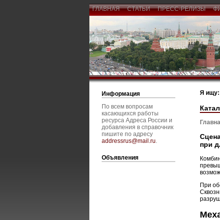
ГЛАВНАЯ
СТАТЬИ
ПРЕСС-РЕЛИЗЫ
Ф
Я ищу:
Информация
По всем вопросам
Катал
касающихся работы
ресурса Адреса России и
Главна
добавления в справочник
пишите по адресу
Сцена
addressrus@mail.ru
.
при д
Объявления
Комбин
превыш
возмож
При об
Сквозн
разруш
Меха