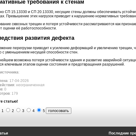
мативные требования к стенам
но СП 15.13330 и СП 20.13330, несущие стены должны обеспечивать устойчи
ках. Превышение этих нагрузок приводит к нарушению нормативных требован
вание сквозных трещин и потеря устойчивости рассматриваются как признак
т оценки её работоспособности.
едствия развития дефекта
жение перегрузки приводит к усилению деформаций и увеличению трещин, чт
о с уменьшением несущей способности стен.
нейшем возможна потеря устойчивости здания и развитие аварийной ситуац
ся ключевым этапом оценки состояния и предотвращения разрушений.
источника
:
лена
: 17-04-2026
ействия
: неограниченная
ов
: 0
отров
: 179
е статью!
1
2
3
4
5
атьи
Последние пр