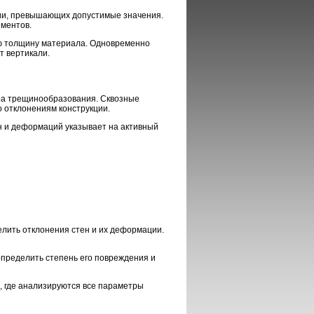
ции, превышающих допустимые значения.
ементов.
сю толщину материала. Одновременно
т вертикали.
ера трещинообразования. Сквозные
о отклонениям конструкции.
н и деформаций указывает на активный
лить отклонения стен и их деформации.
пределить степень его повреждения и
, где анализируются все параметры