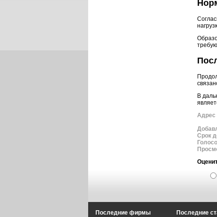
Нор
Соглас
нагруз
Образо
требую
Посл
Продол
связан
В даль
являет
Адрес 
Добав
Срок д
Голос
Просм
Оценит
Последние фирмы
Последние ст