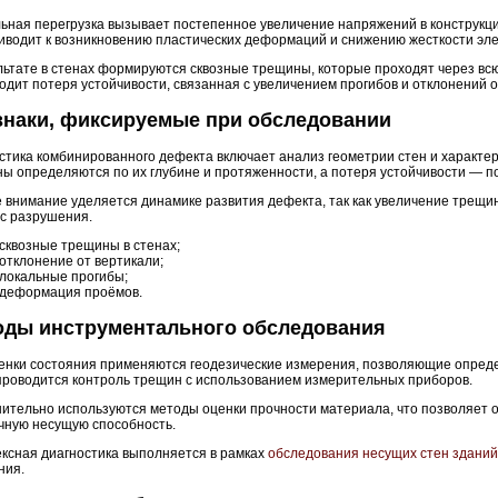
ьная перегрузка вызывает постепенное увеличение напряжений в конструк
иводит к возникновению пластических деформаций и снижению жесткости эл
льтате в стенах формируются сквозные трещины, которые проходят через в
одит потеря устойчивости, связанная с увеличением прогибов и отклонений о
знаки, фиксируемые при обследовании
стика комбинированного дефекта включает анализ геометрии стен и характ
ы определяются по их глубине и протяженности, а потеря устойчивости — п
 внимание уделяется динамике развития дефекта, так как увеличение трещи
с разрушения.
сквозные трещины в стенах;
отклонение от вертикали;
локальные прогибы;
деформация проёмов.
оды инструментального обследования
енки состояния применяются геодезические измерения, позволяющие опреде
проводится контроль трещин с использованием измерительных приборов.
ительно используются методы оценки прочности материала, что позволяет о
чную несущую способность.
ксная диагностика выполняется в рамках
обследования несущих стен зданий
ния.