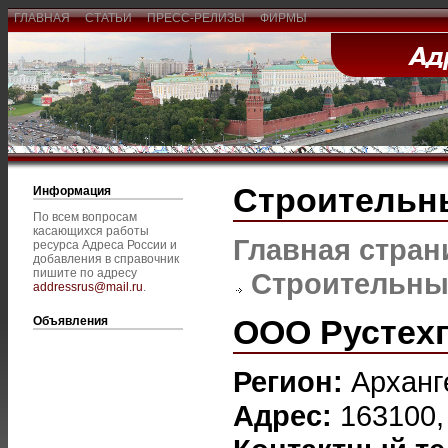
ГЛАВНАЯ
СТАТЬИ
ПРЕСС-РЕЛИЗЫ
ФИРМЫ
Строительн
Информация
По всем вопросам
касающихся работы
Главная стран
ресурса Адреса России и
добавления в справочник
пишите по адресу
Строительны
addressrus@mail.ru
.
ООО Рустех
Объявления
Регион:
Арханг
Адрес:
163100, 