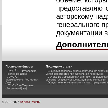
предоставляютс
авторскому над
генерального п
документации в
Дополнител
Последние фирмы
Последние статьи
ЛУКОЙЛ — Губаревича
Сценарий одновременного образования сквозны
(Ростов-на-Дону)
устойчивости стен при длительной перегрузке
ЛУКОЙЛ —
Сочетание морозного пучения грунтов и дефор
Малиновского (Ростов-на-
выявляется циклическое разрушение основания
Дону)
Общественная инициатива и спор о представит
ЛУКОЙЛ — Текучева
(Ростов-на-Дону)
© 2013-
2026
Адреса России