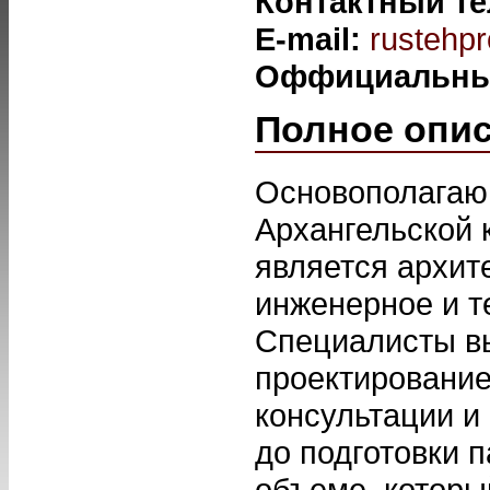
Контактный т
E-mail:
rustehp
Оффициальны
Полное опи
Основополагаю
Архангельской 
является архит
инженерное и т
Специалисты вы
проектирование
консультации и
до подготовки 
объеме, который