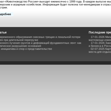
ал «Животноводство России» выходит ежемесячно с 1999 года. В каждом выпуске мы
ерским и аграрным хозяйством. Информация будет полезна топ-менеджерам и отрас
стрии.
атьи
Последние пр
временного образования сквозных трещин и локальной потери
17-01-2026 Мил
ен при длительной перегрузке
матпомощи измен
озного пучения грунтов и деформаций фундаментных лент: как
17-01-2026 Зак
лическое разрушение основания
и бизнеса в Росс
инициатива и спор о представительстве
02-07-2025 Кар
места для отдыха