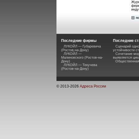
Журн
ферм
инду
Последние фирмы
Последние ст
ЛУКОЙЛ — Губаревича
Сценарий одно
(Ростов-на-Дону)
устойчивости ст
ЛУКОЙЛ —
Сочетание мор
Малиновского (Ростов-на-
выявляется цик
Дону)
Общественная 
ЛУКОЙЛ — Текучева
(Ростов-на-Дону)
© 2013-
2026
Адреса России