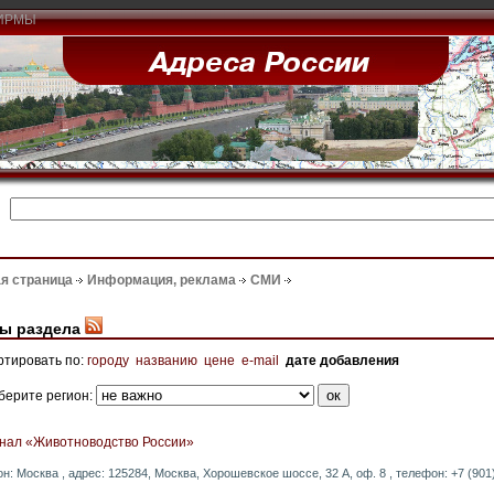
ИРМЫ
я страница
Информация, реклама
СМИ
ы раздела
ртировать по:
городу
названию
цене
e-mail
дате добавления
берите регион:
нал «Животноводство России»
он: Москва , адрес: 125284, Москва, Хорошевское шоссе, 32 А, оф. 8 , телефон: +7 (901)