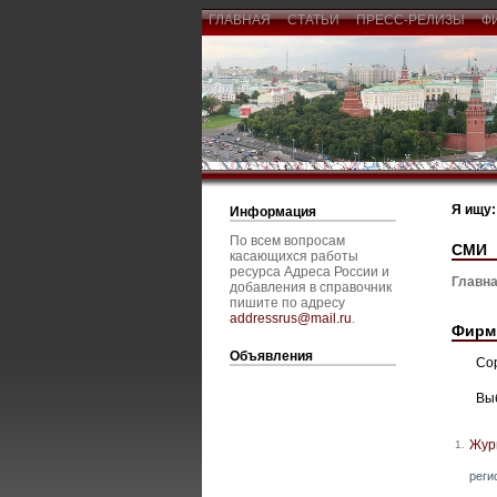
ГЛАВНАЯ
СТАТЬИ
ПРЕСС-РЕЛИЗЫ
Ф
Я ищу:
Информация
По всем вопросам
СМИ
касающихся работы
ресурса Адреса России и
Главна
добавления в справочник
пишите по адресу
addressrus@mail.ru
.
Фирм
Объявления
Со
Вы
Жур
1.
реги