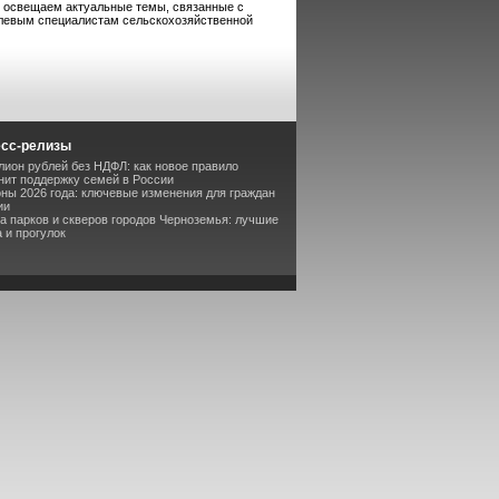
 освещаем актуальные темы, связанные с
левым специалистам сельскохозяйственной
есс-релизы
лион рублей без НДФЛ: как новое правило
ит поддержку семей в России
оны 2026 года: ключевые изменения для граждан
ии
та парков и скверов городов Черноземья: лучшие
 и прогулок