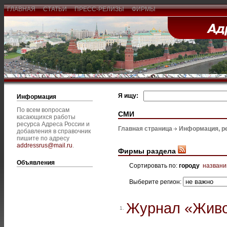
ГЛАВНАЯ
СТАТЬИ
ПРЕСС-РЕЛИЗЫ
ФИРМЫ
Я ищу:
Информация
По всем вопросам
СМИ
касающихся работы
ресурса Адреса России и
Главная страница
Информация, р
добавления в справочник
пишите по адресу
addressrus@mail.ru
.
Фирмы раздела
Объявления
Сортировать по:
городу
назван
Выберите регион:
Журнал «Живо
1.