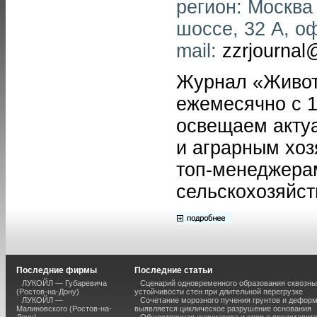
регион: Москва
шоссе, 32 А, оф
mail:
zzrjournal
Журнал «Живот
ежемесячно с 1
освещаем акту
и аграрным хоз
топ-менеджера
сельскохозяйст
Последние фирмы
Последние статьи
ЛУКОЙЛ — Губаревича
Сценарий одновременного образования сквозны
(Ростов-на-Дону)
устойчивости стен при длительной перегрузке
ЛУКОЙЛ —
Сочетание морозного пучения грунтов и дефор
Малиновского (Ростов-на-
выявляется циклическое разрушение основания