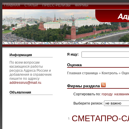
ГЛАВНАЯ
СТАТЬИ
ПРЕСС-РЕЛИЗЫ
ФИРМЫ
Я ищу:
Информация
По всем вопросам
Оценка
касающихся работы
ресурса Адреса России и
Главная страница
Контроль
Оце
добавления в справочник
пишите по адресу
addressrus@mail.ru
.
Фирмы раздела
Объявления
Сортировать по:
городу
названи
Выберите регион:
СМЕТАПРО-С
1.