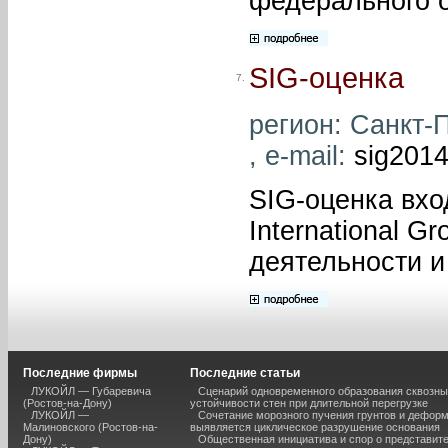
федерального о
SIG-оценка
7.
регион: Санкт-П
, e-mail:
sig201
SIG-оценка вхо
International G
деятельности и
Последние фирмы
Последние статьи
ЛУКОЙЛ — Губаревича
Сценарий одновременного образования сквозны
(Ростов-на-Дону)
устойчивости стен при длительной перегрузке
ЛУКОЙЛ —
Сочетание морозного пучения грунтов и дефор
Малиновского (Ростов-на-
выявляется циклическое разрушение основания
Дону)
Общественная инициатива и спор о представит