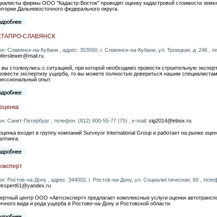
иалисты фирмы ООО "Кадастр-Восток" проводят оценку кадастровой стоимости земел
итории Дальневосточного федерального округа.
ТАПРО-СЛАВЯНСК
он: Славянск-на-Кубани , адрес: 353560, г. Славянск-на-Кубани, ул. Троицкая, д. 246 , те
oferslewer@mail.ru
 вы столкнулись с ситуацией, при которой необходимо провести строительную эксперт
ровести экспертизу ущерба, то вы можете полностью довериться нашим специалистам
ессиональный опыт.
-оценка
он: Санкт-Петербург , телефон: (812) 600-55-77 (75) , e-mail:
sig2014@inbox.ru
оценка входит в группу компаний Surveyor International Group и работает на рынке оц
алтинга.
оэксперт
он: Ростов-на-Дону , адрес: 344002, г. Ростов-на-Дону, ул. Социалистическая, 60 , телефо
ekspert61@yandex.ru
ертный центр ООО «Автоэксперт» предлагает комплексные услуги оценки автотрансп
ичного вида и рода ущерба в Ростове-на-Дону и Ростовской области.