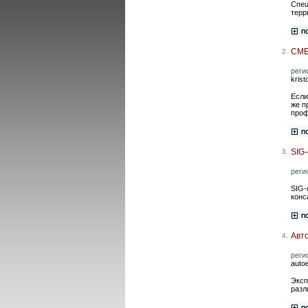
Спец
терр
СМЕ
2.
реги
krist
Если
же п
проф
SIG
3.
реги
SIG-
конс
Авт
4.
реги
auto
Эксп
разл