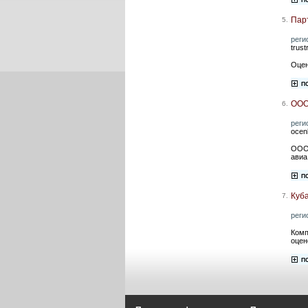
Пар
5.
реги
trus
Оцен
ООО
6.
реги
ocen
ООО 
авиа
Куб
7.
реги
Комп
оцен