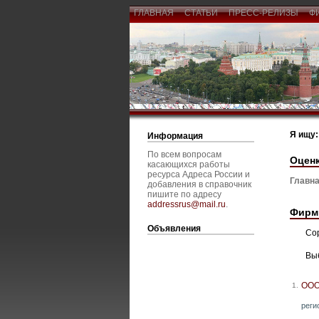
ГЛАВНАЯ
СТАТЬИ
ПРЕСС-РЕЛИЗЫ
Ф
Я ищу:
Информация
По всем вопросам
Оцен
касающихся работы
ресурса Адреса России и
Главна
добавления в справочник
пишите по адресу
addressrus@mail.ru
.
Фирм
Объявления
Со
Вы
ООО
1.
реги