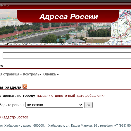
ИРМЫ
ка
я страница
Контроль
Оценка
ы раздела
ртировать по:
городу
названию
цене
e-mail
дате добавления
берите регион:
 Кадастр-Восток
он: Хабаровск , адрес: 680000, г. Хабаровск, ул. Карла Маркса, 96 , телефон: +7 (929) 801