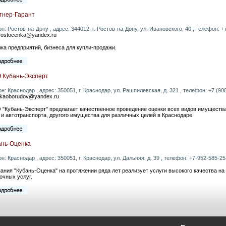
тнер-Гарант
он: Ростов-на-Дону , адрес: 344012, г. Ростов-на-Дону, ул. Ивановского, 40 , телефон: +7 
trostocenka@yandex.ru
ка предприятий, бизнеса для купли-продажи.
 Кубань-Эксперт
он: Краснодар , адрес: 350051, г. Краснодар, ул. Рашпилевская, д. 321 , телефон: +7 (908)
kaoborudov@yandex.ru
"Кубань-Эксперт" предлагает качественное проведение оценки всех видов имущества:
 и автотранспорта, другого имущества для различных целей в Краснодаре.
ань-Оценка
он: Краснодар , адрес: 350051, г. Краснодар, ул. Дальняя, д. 39 , телефон: +7-952-585-25-
ания "Кубань-Оценка" на протяжении ряда лет реализует услуги высокого качества на
очных услуг.