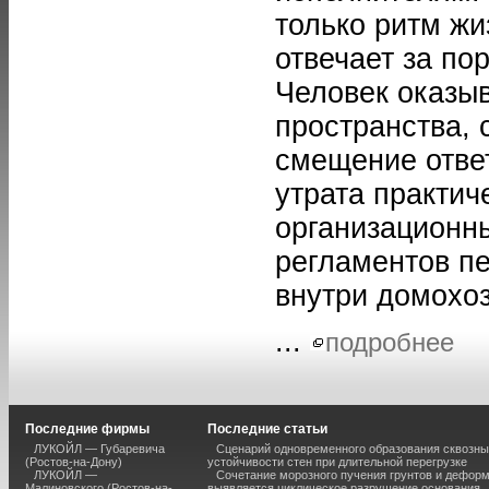
только ритм жи
отвечает за по
Человек оказыв
пространства, 
смещение ответ
утрата практич
организационны
регламентов п
внутри домохо
...
подробнее
Последние фирмы
Последние статьи
ЛУКОЙЛ — Губаревича
Сценарий одновременного образования сквозны
(Ростов-на-Дону)
устойчивости стен при длительной перегрузке
ЛУКОЙЛ —
Сочетание морозного пучения грунтов и дефор
Малиновского (Ростов-на-
выявляется циклическое разрушение основания