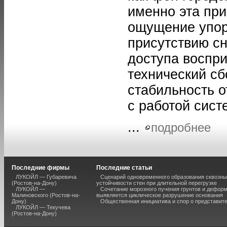
именно эта пр
ощущение упор
присутствию сн
доступа воспр
технический сб
стабильность о
с работой сис
...
подробнее
Последние фирмы
Последние статьи
ЛУКОЙЛ — Губаревича
Сценарий одновременного образования сквозны
(Ростов-на-Дону)
устойчивости стен при длительной перегрузке
ЛУКОЙЛ —
Сочетание морозного пучения грунтов и дефор
Малиновского (Ростов-на-
выявляется циклическое разрушение основания
Дону)
Общественная инициатива и спор о представит
ЛУКОЙЛ — Текучева
(Ростов-на-Дону)