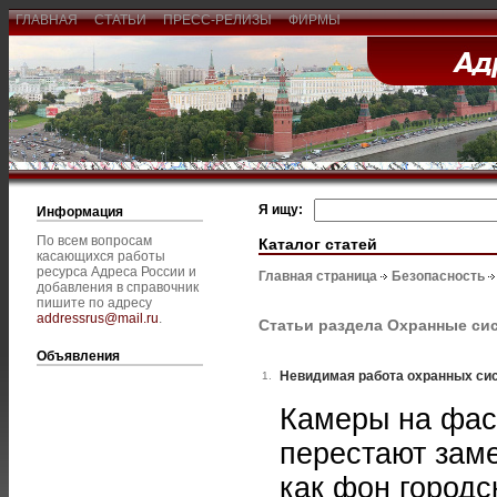
ГЛАВНАЯ
СТАТЬИ
ПРЕСС-РЕЛИЗЫ
ФИРМЫ
Я ищу:
Информация
По всем вопросам
Каталог статей
касающихся работы
ресурса Адреса России и
Главная страница
Безопасность
добавления в справочник
пишите по адресу
addressrus@mail.ru
.
Статьи раздела Охранные си
Объявления
Невидимая работа охранных си
1.
Камеры на фас
перестают заме
как фон городс