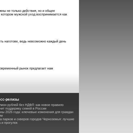
ны не только действия, но и общее
а котором мужской уход воспринимается как
ыть наготове, ведь невозможно каждый день
современный рынок предлагает нам
есс-релизы
лион рублей без НДФЛ: как новое правило
ит поддержку семей в России
оны 2026 года: ключевые изменения для граждан
ии
та парков и скверов городов Черноземья: лучшие
 и прогулок