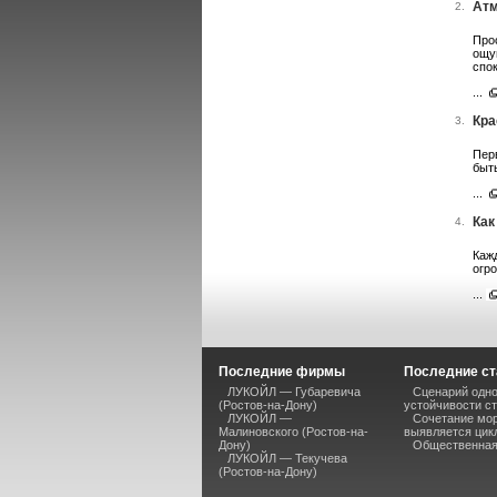
Атм
2.
Про
ощу
спо
...
Кра
3.
Перв
быт
...
Как
4.
Каж
огр
...
Последние фирмы
Последние ст
ЛУКОЙЛ — Губаревича
Сценарий одно
(Ростов-на-Дону)
устойчивости ст
ЛУКОЙЛ —
Сочетание мор
Малиновского (Ростов-на-
выявляется цик
Дону)
Общественная 
ЛУКОЙЛ — Текучева
(Ростов-на-Дону)