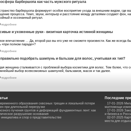
осфера барбершопа как часть мужского ритуала
странство барбершопа формирует особое восприятие ухода за внешним видом, где важ
щение процесса. Темп, звуки, интерьер и расстояние между деталями создают фон, н
койный и осознанный ритуал.
подробнее
сивые и ухоженные руки - визитная карточка истинной женщины
ое впечатление … Да, второй раз вы его уже не сможете произвести. Как же всегда б
ь «при полном параде»?
подробнее
 правильно подобрать шампунь и бальзам для волос, учитывая их тип?
дая женщина сталкивается с проблемой выбора косметики для волос. Тем более, что 
омнейший выбор всевозможных шампуней, бальзамов, масок и так далее.
подробнее
атьи
Последние пр
временного образования сквозных трещин и локальной потери
17-01-2026 Мил
ен при длительной перегрузке
матпомощи измен
озного пучения грунтов и деформаций фундаментных лент: как
17-01-2026 Зак
лическое разрушение основания
и бизнеса в Росс
инициатива и спор о представительстве
02-07-2025 Кар
места для отдыха