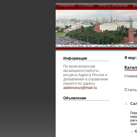
ГЛАВНАЯ
СТАТЬИ
ПРЕСС-РЕЛИЗЫ
Ф
Я ищу:
Информация
По всем вопросам
Катал
касающихся работы
ресурса Адреса России и
Главна
добавления в справочник
пишите по адресу
addressrus@mail.ru
.
Стать
Объявления
Сал
1.
Пер
пер
рас
тра
...