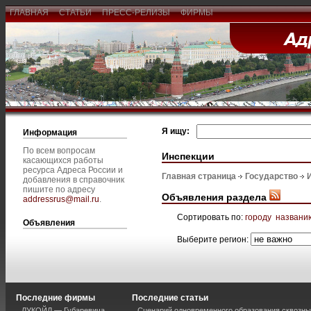
ГЛАВНАЯ
СТАТЬИ
ПРЕСС-РЕЛИЗЫ
ФИРМЫ
Я ищу:
Информация
По всем вопросам
Инспекции
касающихся работы
ресурса Адреса России и
Главная страница
Государство
добавления в справочник
пишите по адресу
Объявления раздела
addressrus@mail.ru
.
Сортировать по:
городу
названи
Объявления
Выберите регион:
Последние фирмы
Последние статьи
ЛУКОЙЛ — Губаревича
Сценарий одновременного образования сквозны