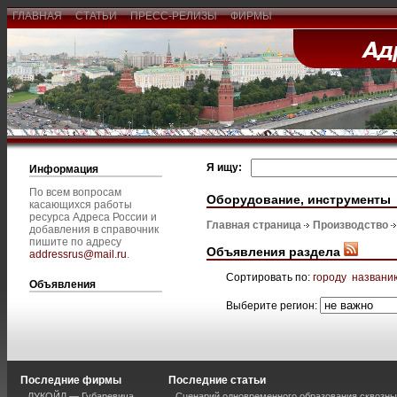
ГЛАВНАЯ
СТАТЬИ
ПРЕСС-РЕЛИЗЫ
ФИРМЫ
Я ищу:
Информация
По всем вопросам
Оборудование, инструменты
касающихся работы
ресурса Адреса России и
Главная страница
Производство
добавления в справочник
пишите по адресу
Объявления раздела
addressrus@mail.ru
.
Сортировать по:
городу
названи
Объявления
Выберите регион:
Последние фирмы
Последние статьи
ЛУКОЙЛ — Губаревича
Сценарий одновременного образования сквозны