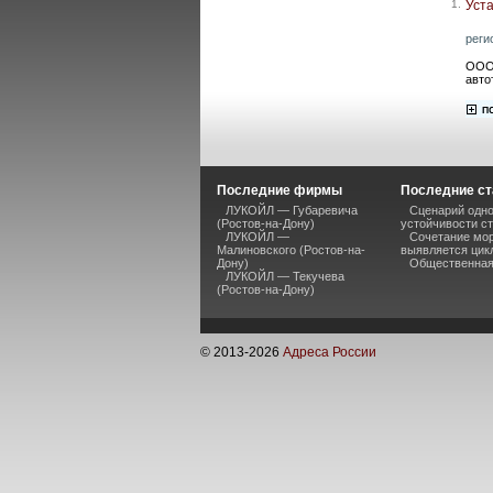
1.
Уст
реги
ООО 
авто
Последние фирмы
Последние ст
ЛУКОЙЛ — Губаревича
Сценарий одно
(Ростов-на-Дону)
устойчивости ст
ЛУКОЙЛ —
Сочетание мор
Малиновского (Ростов-на-
выявляется цик
Дону)
Общественная 
ЛУКОЙЛ — Текучева
(Ростов-на-Дону)
© 2013-
2026
Адреса России