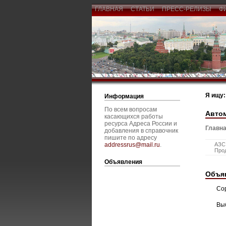
ГЛАВНАЯ
СТАТЬИ
ПРЕСС-РЕЛИЗЫ
Ф
Я ищу:
Информация
По всем вопросам
Авто
касающихся работы
ресурса Адреса России и
Главна
добавления в справочник
пишите по адресу
addressrus@mail.ru
.
АЗС,
Про
Объявления
Объя
Со
Вы