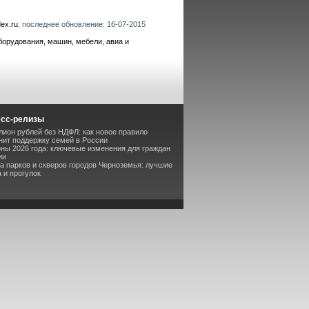
ex.ru
, последнее обновление: 16-07-2015
борудования, машин, мебели, авиа и
есс-релизы
лион рублей без НДФЛ: как новое правило
ит поддержку семей в России
оны 2026 года: ключевые изменения для граждан
ии
та парков и скверов городов Черноземья: лучшие
 и прогулок