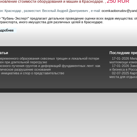
250 RUR
ановление стоимости оборудования и машин в Краснодаре. ,
он: Краснодар , разместил: Веселый Андрей Дмитриевич , e-mail:
ocenkaoborudov@yand
"Кубань-Эксперт" предлагает детальное проведение оценки всех видов имущества: о
транспорта, иного имущества для различных целей в Краснодаре.
атьи
Последние пр
временного образования сквозных трещин и локальной потери
17-01-2026 Мил
ен при длительной перегрузке
матпомощи измен
озного пучения грунтов и деформаций фундаментных лент: как
17-01-2026 Зак
лическое разрушение основания
и бизнеса в Росс
инициатива и спор о представительстве
02-07-2025 Кар
места для отдыха