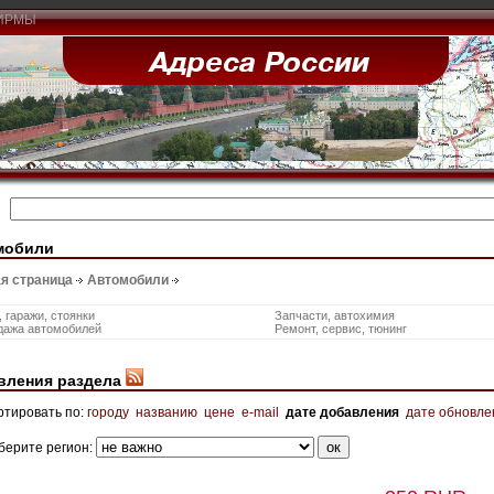
ИРМЫ
мобили
я страница
Автомобили
 гаражи, стоянки
Запчасти, автохимия
дажа автомобилей
Ремонт, сервис, тюнинг
вления раздела
ртировать по:
городу
названию
цене
e-mail
дате добавления
дате обновле
берите регион: