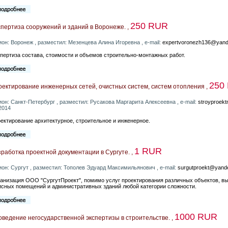
250 RUR
пертиза сооружений и зданий в Воронеже. ,
ион: Воронеж , разместил: Мезенцева Алина Игоревна , e-mail:
expertvoronezh136@yand
пертиза состава, стоимости и объемов строительно-монтажных работ.
250
ектирование инженерных сетей, очистных систем, систем отопления ,
ион: Санкт-Петербург , разместил: Русакова Маргарита Алексеевна , e-mail:
stroyproek
2014
ектирование архитектурное, строительное и инженерное.
1 RUR
работка проектной документации в Сургуте. ,
ион: Сургут , разместил: Тополев Эдуард Максимильянович , e-mail:
surgutproekt@yand
анизация ООО "СургутПроект", помимо услуг проектирования различных объектов, вы
сных помещений и административных зданий любой категории сложности.
1000 RUR
ведение негосударственной экспертизы в строительстве. ,