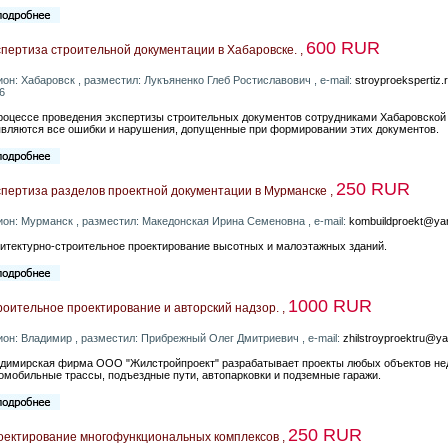
600 RUR
пертиза строительной документации в Хабаровске. ,
ион: Хабаровск , разместил: Лукъяненко Глеб Ростиславович , e-mail:
stroyproekspertiz
6
роцессе проведения экспертизы строительных документов сотрудниками Хабаровско
вляются все ошибки и нарушения, допущенные при формировании этих документов.
250 RUR
спертиза разделов проектной документации в Мурманске ,
ион: Мурманск , разместил: Македонская Ирина Семеновна , e-mail:
kombuildproekt@ya
итектурно-строительное проектирование высотных и малоэтажных зданий.
1000 RUR
оительное проектирование и авторский надзор. ,
ион: Владимир , разместил: Прибрежный Олег Дмитриевич , e-mail:
zhilstroyproektru@y
димирская фирма ООО "Жилстройпроект" разрабатывает проекты любых объектов нед
омобильные трассы, подъездные пути, автопарковки и подземные гаражи.
250 RUR
оектирование многофункциональных комплексов ,