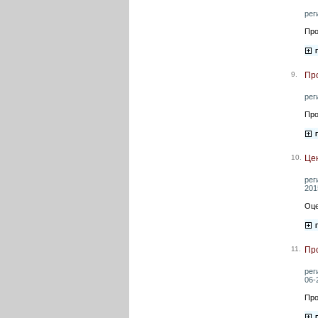
рег
Про
9.
Пр
рег
Про
10.
Цен
рег
201
Оце
11.
Пр
рег
06-
Про