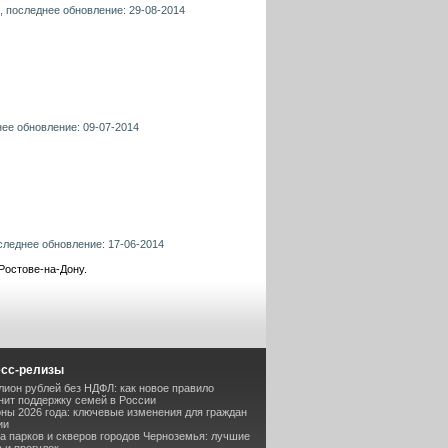
, последнее обновление: 29-08-2014
нее обновление: 09-07-2014
оследнее обновление: 17-06-2014
Ростове-на-Дону.
есс-релизы
лион рублей без НДФЛ: как новое правило
ит поддержку семей в России
оны 2026 года: ключевые изменения для граждан
ии
та парков и скверов городов Черноземья: лучшие