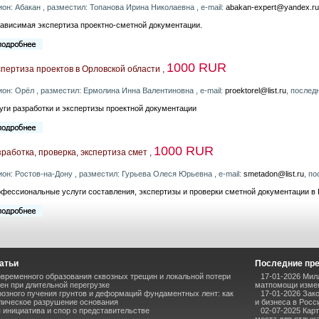
ион: Абакан , разместил: Топанова Ирина Николаевна , e-mail:
abakan-expert@yandex.ru
ависимая экспертиза проектно-сметной документации.
1000 RUR
пертиза проектов в Орловской области ,
ион: Орёл , разместил: Ермолина Инна Валентиновна , e-mail:
proektorel@list.ru
, послед
уги разработки и экспертизы проектной документации
1000 RUR
работка, проверка, экспертиза смет ,
ион: Ростов-на-Дону , разместил: Гурьева Олеся Юрьевна , e-mail:
smetadon@list.ru
, п
фессиональные услуги составления, экспертизы и проверки сметной документации в 
атьи
Последние пр
временного образования сквозных трещин и локальной потери
17-01-2026 Мил
ен при длительной перегрузке
матпомощи измен
озного пучения грунтов и деформаций фундаментных лент: как
17-01-2026 Зак
лическое разрушение основания
и бизнеса в Росс
инициатива и спор о представительстве
02-07-2025 Кар