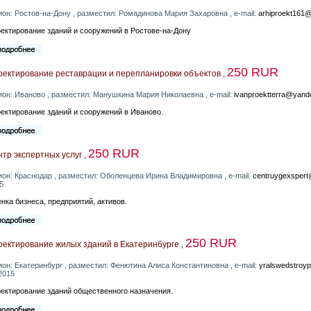
ион: Ростов-на-Дону , разместил: Ромадинова Мария Захаровна , e-mail:
arhiproekt161
ектирование зданий и сооружений в Ростове-на-Дону
250 RUR
оектирование реставрации и перепланировки объектов ,
ион: Иваново , разместил: Манушкина Мария Николаевна , e-mail:
ivanproektterra@yand
ектирование зданий и сооружений в Иваново.
250 RUR
тр экспертных услуг ,
ион: Краснодар , разместил: Оболенцева Ирина Владимировна , e-mail:
centruygexspert
5
нка бизнеса, предприятий, активов.
250 RUR
оектирование жилых зданий в Екатеринбурге ,
ион: Екатеринбург , разместил: Фенютина Алиса Константиновна , e-mail:
yralswedstroy
2015
ектирование зданий общественного назначения.