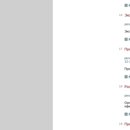
16.
Экс
рег
Экс
17.
Про
рег
12-
Про
18.
Раз
рег
Орг
офи
19.
Про