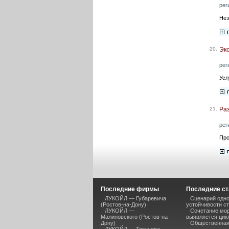
рег
Нез
20.
Экс
рег
Усл
21.
Раз
рег
Про
Последние фирмы
Последние ст
ЛУКОЙЛ — Губаревича
Сценарий одно
(Ростов-на-Дону)
устойчивости ст
ЛУКОЙЛ —
Сочетание мор
Малиновского (Ростов-на-
выявляется цик
Дону)
Общественная 