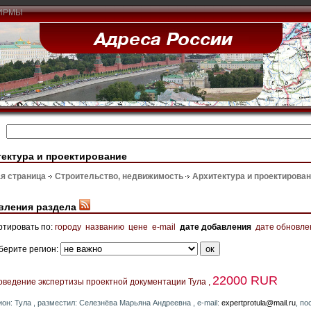
ИРМЫ
ектура и проектирование
я страница
Строительство, недвижимость
Архитектура и проектирова
вления раздела
ртировать по:
городу
названию
цене
e-mail
дате добавления
дате обновле
берите регион:
22000 RUR
оведение экспертизы проектной документации Тула ,
ион: Тула , разместил: Селезнёва Марьяна Андреевна , e-mail:
expertprotula@mail.ru
, по