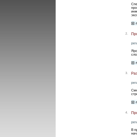
Спе
про
инж
экс
2.
Пр
рег
Яро
сло
3.
Раз
рег
Сме
стр
4.
Пр
рег
В п
нач