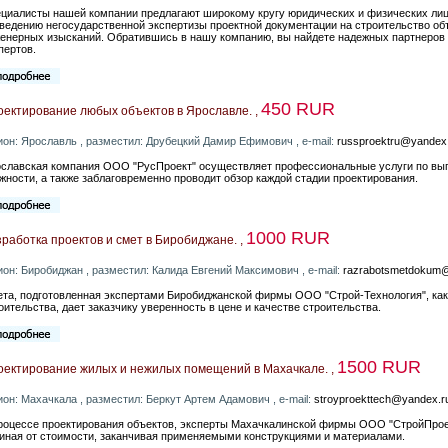
циалисты нашей компании предлагают широкому кругу юридических и физических ли
ведению негосударственной экспертизы проектной документации на строительство объ
енерных изысканий. Обратившись в нашу компанию, вы найдете надежных партнеров
пертов.
450 RUR
оектирование любых объектов в Ярославле. ,
ион: Ярославль , разместил: Друбецкий Дамир Ефимович , e-mail:
russproektru@yandex
славская компания ООО "РусПроект" осуществляет профессиональные услуги по вып
жности, а также заблаговременно проводит обзор каждой стадии проектирования.
1000 RUR
работка проектов и смет в Биробиджане. ,
ион: Биробиджан , разместил: Калида Евгений Максимович , e-mail:
razrabotsmetdokum
та, подготовленная экспертами Биробиджанской фирмы ООО "Строй-Технология", как
оительства, дает заказчику уверенность в цене и качестве строительства.
1500 RUR
оектирование жилых и нежилых помещений в Махачкале. ,
ион: Махачкала , разместил: Беркут Артем Адамович , e-mail:
stroyproekttech@yandex.r
роцессе проектирования объектов, эксперты Махачкалинской фирмы ООО "СтройПрое
иная от стоимости, заканчивая применяемыми конструкциями и материалами.