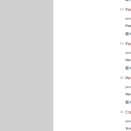
12.
Ра
рег
Раз
13.
Раз
рег
Нег
14.
Рег
рег
Нег
15.
Стр
рег
Усл