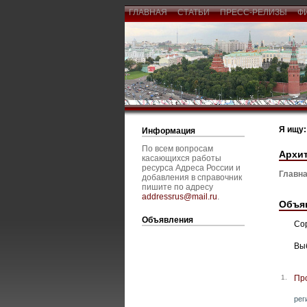
ГЛАВНАЯ
СТАТЬИ
ПРЕСС-РЕЛИЗЫ
Ф
Я ищу:
Информация
По всем вопросам
Архит
касающихся работы
ресурса Адреса России и
Главна
добавления в справочник
пишите по адресу
addressrus@mail.ru
.
Объя
Объявления
Со
Вы
1.
Пр
рег