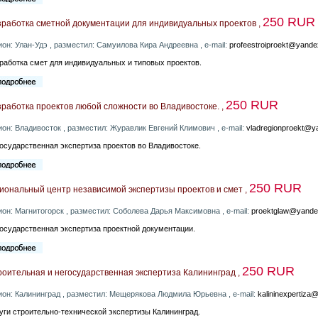
250 RUR
зработка сметной документации для индивидуальных проектов ,
ион: Улан-Удэ , разместил: Самуилова Кира Андреевна , e-mail:
profeestroiproekt@yande
работка смет для индивидуальных и типовых проектов.
250 RUR
работка проектов любой сложности во Владивостоке. ,
ион: Владивосток , разместил: Журавлик Евгений Климович , e-mail:
vladregionproekt@y
осударственная экспертиза проектов во Владивостоке.
250 RUR
иональный центр независимой экспертизы проектов и смет ,
ион: Магнитогорск , разместил: Соболева Дарья Максимовна , e-mail:
proektglaw@yande
осударственная экспертиза проектной документации.
250 RUR
оительная и негосударственная экспертиза Калининград ,
ион: Калининград , разместил: Мещерякова Людмила Юрьевна , e-mail:
kalininexpertiza
уги строительно-технической экспертизы Калининград.