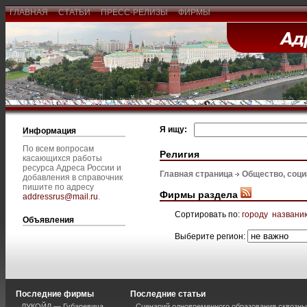
ГЛАВНАЯ
СТАТЬИ
ПРЕСС-РЕЛИЗЫ
ФИРМЫ
Я ищу:
Информация
По всем вопросам
Религия
касающихся работы
ресурса Адреса России и
Главная страница
Общество, соц
добавления в справочник
пишите по адресу
Фирмы раздела
addressrus@mail.ru
.
Сортировать по:
городу
названи
Объявления
Выберите регион:
Последние фирмы
Последние статьи
ЛУКОЙЛ — Губаревича
Сценарий одновременного образования сквозны