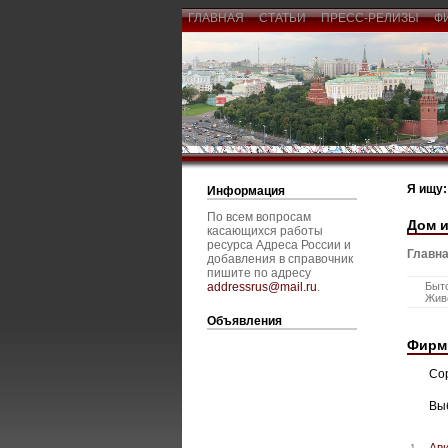
ГЛАВНАЯ
СТАТЬИ
ПРЕСС-РЕЛИЗЫ
Ф
Я ищу:
Информация
По всем вопросам
Дом и
касающихся работы
ресурса Адреса России и
Главна
добавления в справочник
пишите по адресу
addressrus@mail.ru
.
Быт
Жив
Объявления
Фирм
Со
Вы
Aв
1.