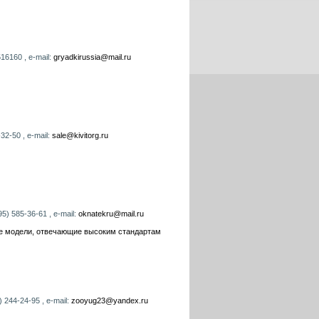
16160 , e-mail:
gryadkirussia@mail.ru
32-50 , e-mail:
sale@kivitorg.ru
5) 585-36-61 , e-mail:
oknatekru@mail.ru
ые модели, отвечающие высоким стандартам
 244-24-95 , e-mail:
zooyug23@yandex.ru