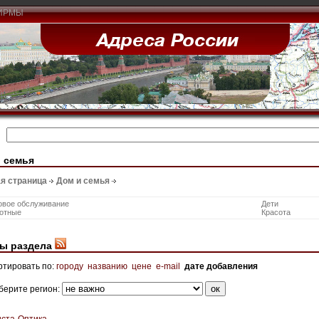
ИРМЫ
 семья
я страница
Дом и семья
овое обслуживание
Дети
отные
Красота
ы раздела
ртировать по:
городу
названию
цене
e-mail
дате добавления
берите регион:
иcтa-Оптика