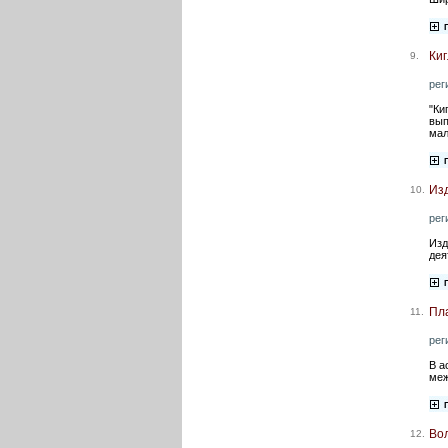
Ки
9.
рег
"Ки
вып
ма
Из
10.
рег
Изд
дея
Пл
11.
рег
В а
меж
Во
12.