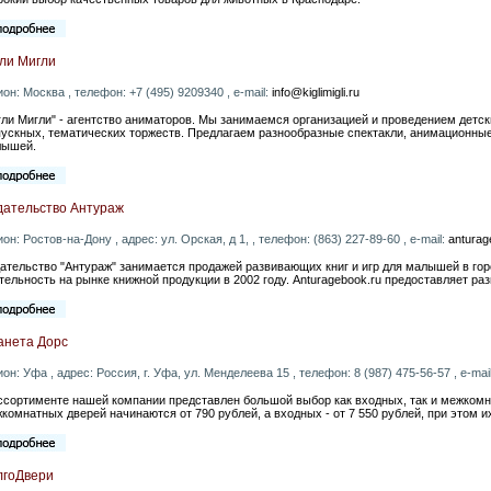
гли Мигли
ион: Москва , телефон: +7 (495) 9209340 , e-mail:
info@kiglimigli.ru
гли Мигли" - агентство аниматоров. Мы занимаемся организацией и проведением детс
ускных, тематических торжеств. Предлагаем разнообразные спектакли, анимационны
лышей.
дательство Антураж
ион: Ростов-на-Дону , адрес: ул. Орская, д 1, , телефон: (863) 227-89-60 , e-mail:
antura
ательство "Антураж" занимается продажей развивающих книг и игр для малышей в гор
тельность на рынке книжной продукции в 2002 году. Anturagebook.ru предоставляет раз
анета Дорс
ион: Уфа , адрес: Россия, г. Уфа, ул. Менделеева 15 , телефон: 8 (987) 475-56-57 , e-mai
ссортименте нашей компании представлен большой выбор как входных, так и межко
комнатных дверей начинаются от 790 рублей, а входных - от 7 550 рублей, при этом 
лгоДвери