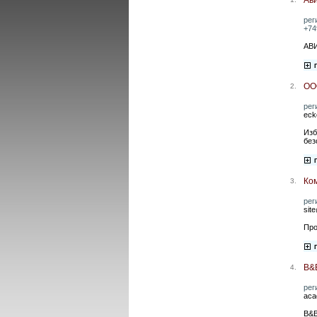
рег
+74
АВИ
ОО
2.
рег
eck
Изб
без
Ко
3.
рег
sit
Про
B&
4.
рег
aca
B&B