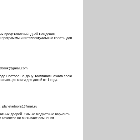
ких представлений: Дней Рождения,
е программы и интеллектуальные квесты для
gebook@gmail.com
оде Ростове-на-Дону. Компания начала свою
вивающие книги для детей от 1 года.
l:
planetadoors1@mail.ru
мнатных дверей. Самые бюджетные варианты
их качество не вызывает сомнения.