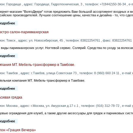
ион: Городище , адрес: Городище, Гидротехническая, 3 , телефон: +7(8442)50-36-34 , e-m
ернет-магазин "ВолгоДвери" готов предложить Вам большой ассортимент входных и
сийских производителей. Лучшее соотношение цены, качества и дизайна - то, что сд
эстро салон-парикмахерская
ион: Томск , адрес: ул. Новосибирская, 45 , телефон: 83822254761 , факс: 83822254761 ,
 виды парикмахерских услуг. Ногтевой сервис. Солярий. Средства по уходу за волосами
мпания MT. Мебель-трансформер в Тамбове.
ион: Тамбов , адрес: г.Тамбов, улица Советская 73 , телефон: 8 (960) 660 24 11 , e-mail:
ельная компания MT. Мебель-трансформер в Тамбове.
сивая грядка
ион: Москва , адрес: г.Москва, ул. Амурская д.17 с.1 , телефон: (916) 312-78-72 , e-mail:
овые ограждения для клумб, а также другие аксессуары для грядок и парниковых сис
лон «Грация Вечера»