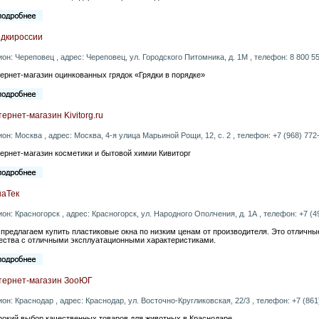
ядкироссии
ион: Череповец , адрес: Череповец, ул. Городского Питомника, д. 1М , телефон: 8 800 55
ернет-магазин оцинкованных грядок «Грядки в порядке»
ернет-магазин Kivitorg.ru
ион: Москва , адрес: Москва, 4-я улица Марьиной Рощи, 12, с. 2 , телефон: +7 (968) 772-
ернет-магазин косметики и бытовой химии Кивиторг
наТек
ион: Красногорск , адрес: Красногорск, ул. Народного Ополчения, д. 1А , телефон: +7 (49
предлагаем купить пластиковые окна по низким ценам от производителя. Это отличн
ества с отличными эксплуатационными характеристиками.
тернет-магазин ЗооЮГ
ион: Краснодар , адрес: Краснодар, ул. Восточно-Кругликовская, 22/3 , телефон: +7 (861)
окий выбор качественных товаров для животных в Краснодаре.