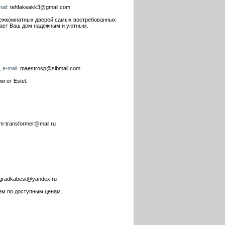
ail:
tehfakeakk3@gmail.com
 межкомнатных дверей самых востребованных
елает Ваш дом надежным и уютным.
 e-mail:
maestrosp@sibmail.com
 от Estel.
m-transformer@mail.ru
gradkabest@yandex.ru
тем по доступным ценам.