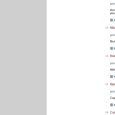
рег
Инт
рос
Ма
13.
рег
Все
Ко
14.
рег
Меб
Кра
15.
рег
Сад
Са
16.