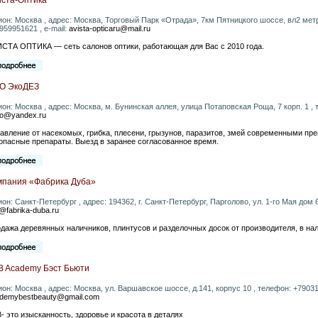
ион: Москва , адрес: Москва, Торговый Парк «Отрада», 7км Пятницкого шоссе, вл2 мет
959951621 , e-mail:
avista-opticaru@mail.ru
СТА ОПТИКА — сеть салонов оптики, работающая для Вас с 2010 года.
О ЭкоДЕЗ
ион: Москва , адрес: Москва, м. Бунинская аллея, улица Потаповская Роща, 7 корп. 1 , 
o@yandex.ru
авление от насекомых, грибка, плесени, грызунов, паразитов, змей современными пр
опасные препараты. Выезд в заранее согласованное время.
мпания «Фабрика Дуба»
ион: Санкт-Петербург , адрес: 194362, г. Санкт-Петербург, Парголово, ул. 1-го Мая дом 65
e@fabrika-duba.ru
дажа деревянных наличников, плинтусов и разделочных досок от производителя, в нал
B Academy Бэст Бьюти
ион: Москва , адрес: Москва, ул. Варшавское шоссе, д.141, корпус 10 , телефон: +790317
demybestbeauty@gmail.com
- это изысканность, здоровье и красота в деталях