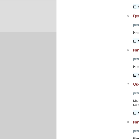
Гр
5.
рег
Инт
Инт
6.
рег
Инт
Ок
7.
рег
Мы 
кач
Ин
8.
рег
Шир