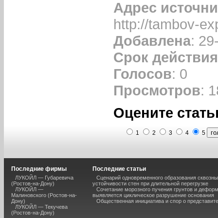
Адрес источни
http://tambov-ex
Добавлена
: 29
Срок действия
Голосов
: 0
Просмотров
: 
Оцените стать
1
2
3
4
5
Последние фирмы
Последние статьи
ЛУКОЙЛ — Губаревича
Сценарий одновременного образования сквозны
(Ростов-на-Дону)
устойчивости стен при длительной перегрузке
ЛУКОЙЛ —
Сочетание морозного пучения грунтов и дефор
Малиновского (Ростов-на-
выявляется циклическое разрушение основания
Дону)
Общественная инициатива и спор о представит
ЛУКОЙЛ — Текучева
(Ростов-на-Дону)