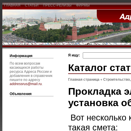
ГЛАВНАЯ
СТАТЬИ
ПРЕСС-РЕЛИЗЫ
ФИРМЫ
Я ищу:
Информация
По всем вопросам
Каталог ста
касающихся работы
ресурса Адреса России и
добавления в справочник
Главная страница
Строительство
пишите по адресу
addressrus@mail.ru
.
Прокладка э
Объявления
установка о
Вот несколько 
такая смета: