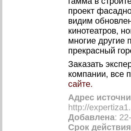
гамма в строит
проект фасадно
видим обновле
кинотеатров, н
многие другие 
прекрасный гор
Заказать экспе
компании, все
сайте.
Адрес источни
http://expertiza1
Добавлена
: 22
Срок действия