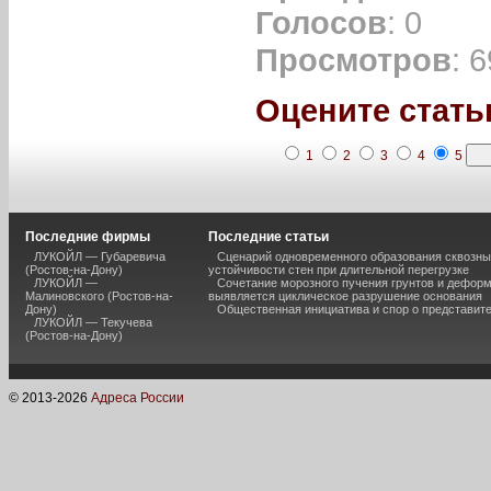
Голосов
: 0
Просмотров
: 
Оцените стать
1
2
3
4
5
Последние фирмы
Последние статьи
ЛУКОЙЛ — Губаревича
Сценарий одновременного образования сквозны
(Ростов-на-Дону)
устойчивости стен при длительной перегрузке
ЛУКОЙЛ —
Сочетание морозного пучения грунтов и дефор
Малиновского (Ростов-на-
выявляется циклическое разрушение основания
Дону)
Общественная инициатива и спор о представит
ЛУКОЙЛ — Текучева
(Ростов-на-Дону)
© 2013-
2026
Адреса России