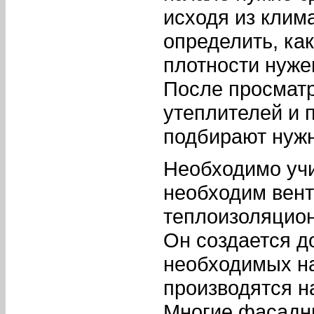
исходя из клим
определить, ка
плотности нуже
После просматр
утеплителей и 
подбирают нуж
Необходимо учи
необходим вен
теплоизоляцио
Он создается д
необходимых н
производятся н
Многие фасадн