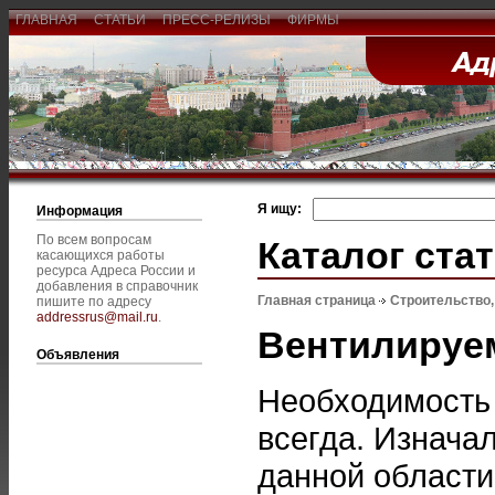
ГЛАВНАЯ
СТАТЬИ
ПРЕСС-РЕЛИЗЫ
ФИРМЫ
Я ищу:
Информация
По всем вопросам
Каталог ста
касающихся работы
ресурса Адреса России и
добавления в справочник
Главная страница
Строительство
пишите по адресу
addressrus@mail.ru
.
Вентилируе
Объявления
Необходимость
всегда. Изнача
данной области