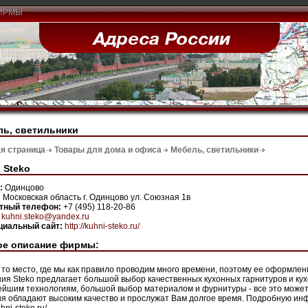
ИРМЫ
ь, светильники
я страница
Товары для дома и офиса
Мебель, светильники
 Steko
н:
Одинцово
:
Московская область г. Одинцово ул. Союзная 1в
ктный телефон:
+7 (495) 118-20-86
:
kuhni.steko@yandex.ru
иальный сайт:
http://kuhni-steko.ru/
ое описание фирмы:
- то место, где мы как правило проводим много времени, поэтому ее оформле
ия Steko предлагает большой выбор качественных кухонных гарнитуров и кухо
ейшим технологиям, большой выбор материалом и фурнитуры - все это может
я обладают высоким качество и прослужат Вам долгое время. Подробную ин