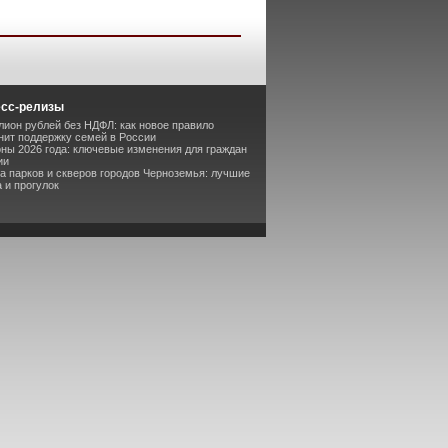
есс-релизы
лион рублей без НДФЛ: как новое правило
ит поддержку семей в России
оны 2026 года: ключевые изменения для граждан
ии
та парков и скверов городов Черноземья: лучшие
 и прогулок