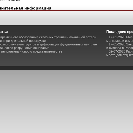
uhni-steko.ru/
лнительная информация
атьи
Последние пр
временного образования сквозных трещин и локальной потери
17-01-2026 Мил
ен при длительной перегрузке
матпомощи измен
озного пучения грунтов и деформаций фундаментных лент: как
17-01-2026 Зак
лическое разрушение основания
и бизнеса в Росс
инициатива и спор о представительстве
02-07-2025 Кар
места для отдыха