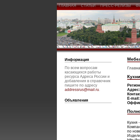
ГЛАВНАЯ
СТАТЬИ
ПРЕСС-РЕЛИЗЫ
Ф
Мебел
Информация
По всем вопросам
Главна
касающихся работы
Кухни
ресурса Адреса России и
добавления в справочник
пишите по адресу
Регио
addressrus@mail.ru
.
Адрес
Конта
E-mail
Объявления
Оффиц
Полн
Кухня 
Компан
по нов
Издели