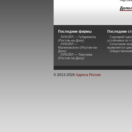
http://k
Допо
Последние фирмы
Последние ст
ЛУКОЙЛ — Губаревича
Сценарий одно
(Ростов-на-Дону)
устойчивости ст
ЛУКОЙЛ —
Сочетание мор
Малиновского (Ростов-на-
выявляется цик
Дону)
Общественная 
ЛУКОЙЛ — Текучева
(Ростов-на-Дону)
© 2013-
2026
Адреса России