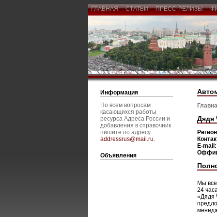
ГЛАВНАЯ
СТАТЬИ
ПРЕСС-РЕЛИЗЫ
Ф
Авто
Информация
По всем вопросам
Главна
касающихся работы
Дядя
ресурса Адреса России и
добавления в справочник
пишите по адресу
Регио
addressrus@mail.ru
.
Конта
E-mail
Оффиц
Объявления
Полн
Мы все
24 час
«Дядя 
предло
менедж