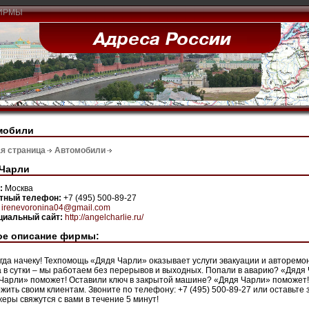
ИРМЫ
мобили
я страница
Автомобили
 Чарли
н:
Москва
ктный телефон:
+7 (495) 500-89-27
:
irenevoronina04@gmail.com
иальный сайт:
http://angelcharlie.ru/
ое описание фирмы:
гда начеку! Техпомощь «Дядя Чарли» оказывает услуги эвакуации и авторемонт
а в сутки – мы работаем без перерывов и выходных. Попали в аварию? «Дяд
Чарли» поможет! Оставили ключ в закрытой машине? «Дядя Чарли» поможет! 
жить своим клиентам. Звоните по телефону: +7 (495) 500-89-27 или оставьте з
еры свяжутся с вами в течение 5 минут!