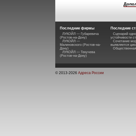
Допо
Последние фирмы
Последние ст
ЛУКОЙЛ — Губаревича
Сценарий одно
(Ростов-на-Дону)
устойчивости ст
ЛУКОЙЛ —
Сочетание мор
Малиновского (Ростов-на-
выявляется цик
Дону)
Общественная 
ЛУКОЙЛ — Текучева
(Ростов-на-Дону)
© 2013-
2026
Адреса России