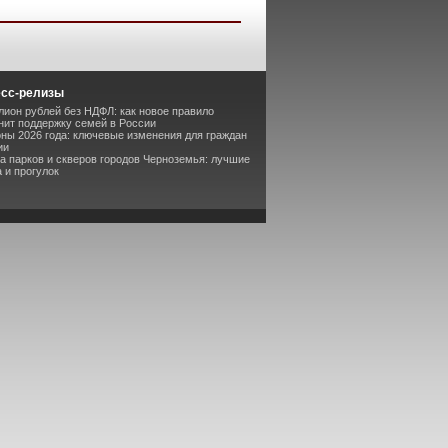
есс-релизы
лион рублей без НДФЛ: как новое правило
ит поддержку семей в России
оны 2026 года: ключевые изменения для граждан
ии
та парков и скверов городов Черноземья: лучшие
 и прогулок