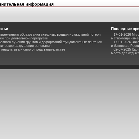
лнительная информация
атьи
Последние пр
временного образования сквозных трещин и локальной потери
17-01-2026 Мил
ен при длительной перегрузке
матпомощи измен
озного пучения грунтов и деформаций фундаментных лент: как
17-01-2026 Зак
лическое разрушение основания
и бизнеса в Росс
инициатива и спор о представительстве
02-07-2025 Кар
места для отдыха