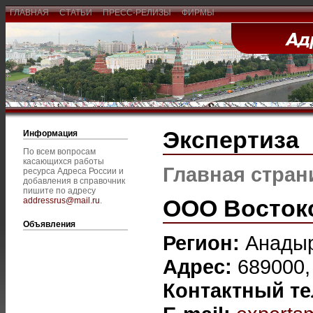
ГЛАВНАЯ
СТАТЬИ
ПРЕСС-РЕЛИЗЫ
ФИРМЫ
Экспертиза
Информация
По всем вопросам
касающихся работы
Главная стран
ресурса Адреса России и
добавления в справочник
пишите по адресу
ООО Восток
addressrus@mail.ru
.
Объявления
Регион:
Анады
Адрес:
689000, 
Контактный т