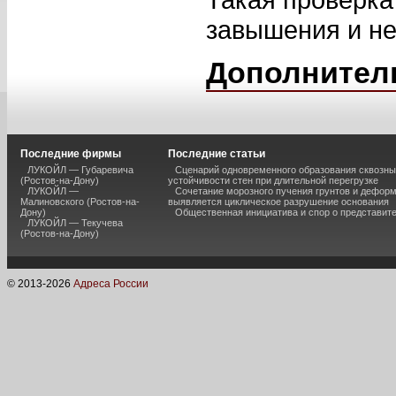
завышения и не
Дополнител
Последние фирмы
Последние статьи
ЛУКОЙЛ — Губаревича
Сценарий одновременного образования сквозны
(Ростов-на-Дону)
устойчивости стен при длительной перегрузке
ЛУКОЙЛ —
Сочетание морозного пучения грунтов и дефор
Малиновского (Ростов-на-
выявляется циклическое разрушение основания
Дону)
Общественная инициатива и спор о представит
ЛУКОЙЛ — Текучева
(Ростов-на-Дону)
© 2013-
2026
Адреса России