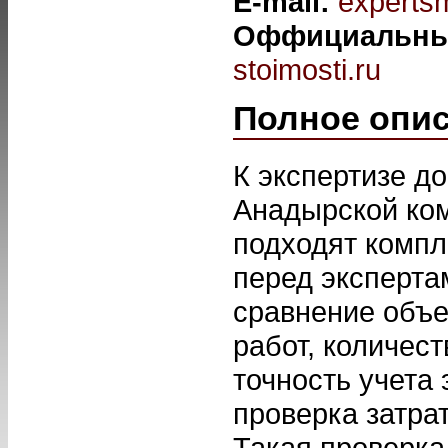
E-mail:
experts
Оффициальны
stoimosti.ru
Полное опи
К экспертизе д
Анадырской ком
подходят компл
перед эксперта
сравнение объе
работ, количес
точность учета
проверка затрат
Такая проверка