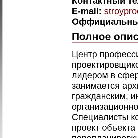
Контактный т
E-mail:
stroypr
Оффициальны
Полное опи
Центр професс
проектировщик
лидером в сфер
занимается арх
гражданским, 
организационно
Специалисты ко
проект объекта
перепланировки