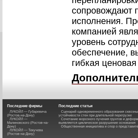
сопровождают п
исполнения. Пр
компанией явл
уровень сотруд
обеспечение, в
гибкая ценовая
Дополнител
Последние фирмы
Последние статьи
ЛУКОЙЛ — Губаревича
Сценарий одновременного образования сквозны
(Ростов-на-Дону)
устойчивости стен при длительной перегрузке
ЛУКОЙЛ —
Сочетание морозного пучения грунтов и дефор
Малиновского (Ростов-на-
выявляется циклическое разрушение основания
Дону)
Общественная инициатива и спор о представит
ЛУКОЙЛ — Текучева
(Ростов-на-Дону)