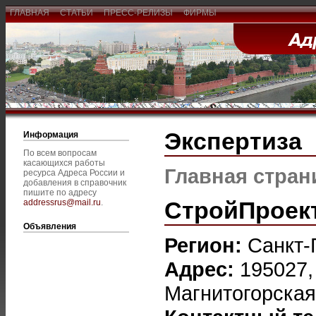
ГЛАВНАЯ
СТАТЬИ
ПРЕСС-РЕЛИЗЫ
ФИРМЫ
Экспертиза
Информация
По всем вопросам
касающихся работы
Главная стран
ресурса Адреса России и
добавления в справочник
пишите по адресу
СтройПроек
addressrus@mail.ru
.
Объявления
Регион:
Санкт-
Адрес:
195027, 
Магнитогорская