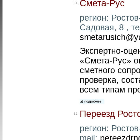
Смета-Рус
31.
регион: Ростов-
Садовая, 8 , те
smetarusich@y
Экспертно-оце
«Смета-Рус» о
сметного сопро
проверка, сост
всем типам про
Переезд Рост
32.
регион: Ростов
mail:
pereezdr