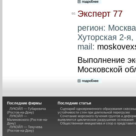
Эксперт 77
60.
регион: Москва 
Хуторская 2-я, 
mail:
moskovex
Выполнение эк
Московской об
Последние фирмы
Последние статьи
ЛУКОЙЛ — Губаревича
Сценарий одновременного образования сквозны
(Ростов-на-Дону)
устойчивости стен при длительной перегрузке
ЛУКОЙЛ —
Сочетание морозного пучения грунтов и дефор
Малиновского (Ростов-на-
выявляется циклическое разрушение основания
Дону)
Общественная инициатива и спор о представит
ЛУКОЙЛ — Текучева
(Ростов-на-Дону)