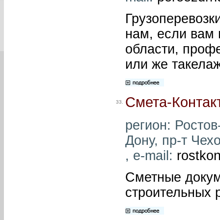
Грузоперевозк
нам, если вам 
области, профе
или же такела
Смета-Контак
33.
регион: Ростов-
Дону, пр-т Чехо
, e-mail:
rostko
Сметные докум
строительных р