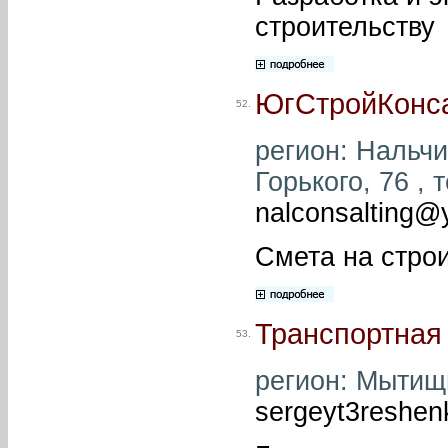
строительству
ЮгСтройКонс
52.
регион: Нальчик
Горького, 76 , 
nalconsalting@
Смета на стро
Транспортная
53.
регион: Мытищи 
sergeyt3reshe