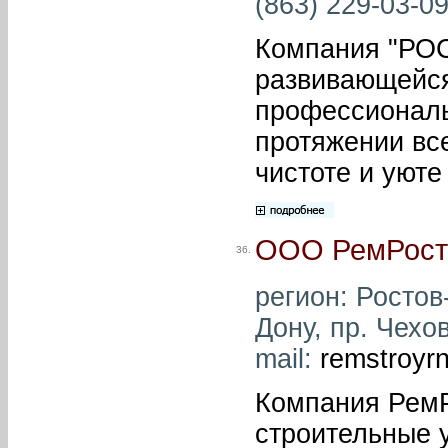
(863) 229-03-09
Компания "РО
развивающейся
профессиональ
протяжении все
чистоте и уюте
ООО РемРост
36.
регион: Ростов-
Дону, пр. Чехов
mail:
remstroyr
Компания РемР
строительные 