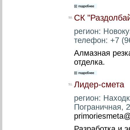
СК "Раздолба
50.
регион: Новокуз
телефон: +7 (96
Алмазная резк
отделка.
Лидер-смета
51.
регион: Находка
Пограничная, 27
primoriesmeta
Разработка и э