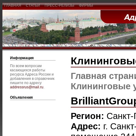
ГЛАВНАЯ
СТАТЬИ
ПРЕСС-РЕЛИЗЫ
ФИРМЫ
Клининговы
Информация
По всем вопросам
касающихся работы
Главная стран
ресурса Адреса России и
добавления в справочник
пишите по адресу
Клининговые 
addressrus@mail.ru
.
BrilliantGrou
Объявления
Регион:
Санкт-
Адрес:
г. Санкт