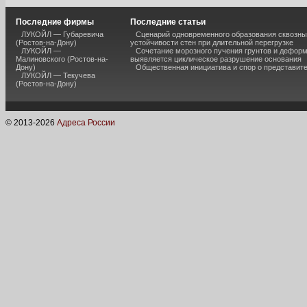
Последние фирмы
Последние статьи
ЛУКОЙЛ — Губаревича
Сценарий одновременного образования сквозны
(Ростов-на-Дону)
устойчивости стен при длительной перегрузке
ЛУКОЙЛ —
Сочетание морозного пучения грунтов и дефор
Малиновского (Ростов-на-
выявляется циклическое разрушение основания
Дону)
Общественная инициатива и спор о представит
ЛУКОЙЛ — Текучева
(Ростов-на-Дону)
© 2013-
2026
Адреса России