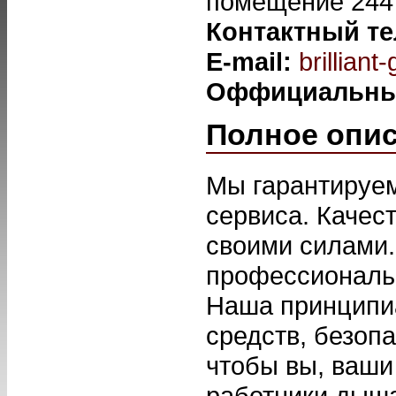
помещение 244
Контактный т
E-mail:
brillian
Оффициальны
Полное опи
Мы гарантируе
сервиса. Качес
своими силами.
профессиональн
Наша принципиа
средств, безоп
чтобы вы, ваши
работники дыш