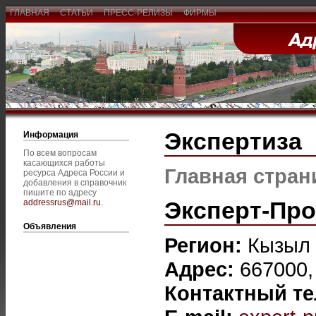
ГЛАВНАЯ
СТАТЬИ
ПРЕСС-РЕЛИЗЫ
ФИРМЫ
Экспертиза
Информация
По всем вопросам
касающихся работы
Главная стран
ресурса Адреса России и
добавления в справочник
пишите по адресу
Эксперт-Пр
addressrus@mail.ru
.
Объявления
Регион:
Кызыл
Адрес:
667000, 
Контактный т