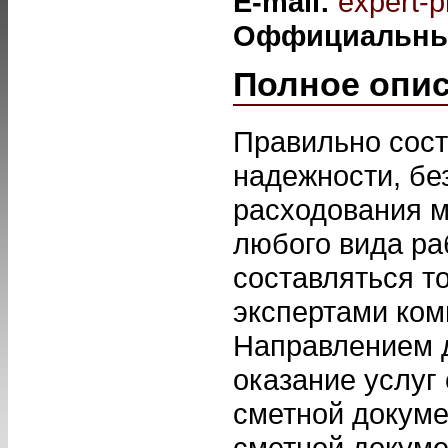
E-mail:
expert-p
Оффициальны
Полное опи
Правильно сост
надежности, бе
расходования м
любого вида ра
составляться т
экспертами ком
Направлением д
оказание услуг
сметной докуме
сметной докуме