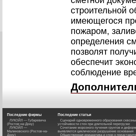
строительной о
имеющегося про
пожаром, залив
определения см
позволят получ
обеспечит экон
соблюдение вре
Дополнител
Последние фирмы
Последние статьи
ЛУКОЙЛ — Губаревича
Сценарий одновременного образования сквозны
(Ростов-на-Дону)
устойчивости стен при длительной перегрузке
ЛУКОЙЛ —
Сочетание морозного пучения грунтов и дефор
Малиновского (Ростов-на-
выявляется циклическое разрушение основания
Дону)
Общественная инициатива и спор о представит