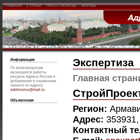
ГЛАВНАЯ
СТАТЬИ
ПРЕСС-РЕЛИЗЫ
ФИРМЫ
Экспертиза
Информация
По всем вопросам
касающихся работы
Главная стран
ресурса Адреса России и
добавления в справочник
пишите по адресу
СтройПроек
addressrus@mail.ru
.
Объявления
Регион:
Армав
Адрес:
353931,
Контактный т