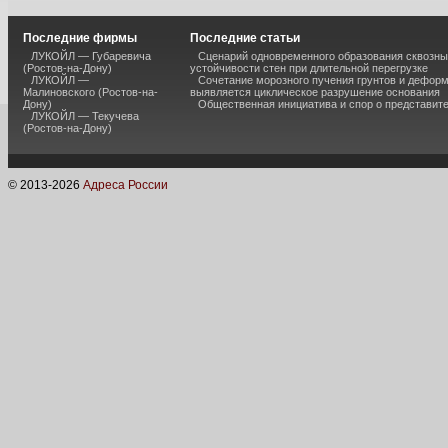
Последние фирмы
Последние статьи
ЛУКОЙЛ — Губаревича
Сценарий одновременного образования сквозны
(Ростов-на-Дону)
устойчивости стен при длительной перегрузке
ЛУКОЙЛ —
Сочетание морозного пучения грунтов и дефор
Малиновского (Ростов-на-
выявляется циклическое разрушение основания
Дону)
Общественная инициатива и спор о представит
ЛУКОЙЛ — Текучева
(Ростов-на-Дону)
© 2013-
2026
Адреса России