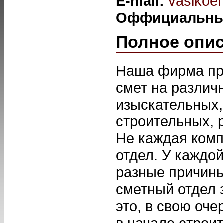
E-mail:
vasikoe
Оффициальны
Полное опи
Наша фирма пре
смет на различ
изыскательных,
строительных, 
Не каждая комп
отдел. У каждой
разные причины
сметный отдел 
это, в свою оч
в начале строи