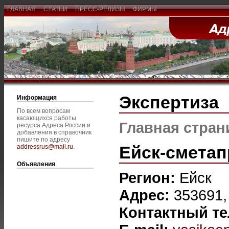
ГЛАВНАЯ
СТАТЬИ
ПРЕСС-РЕЛИЗЫ
ФИРМЫ
Экспертиза
Информация
По всем вопросам
касающихся работы
Главная стран
ресурса Адреса России и
добавления в справочник
пишите по адресу
Ейск-сметап
addressrus@mail.ru
.
Объявления
Регион:
Ейск
Адрес:
353691, 
Контактный т