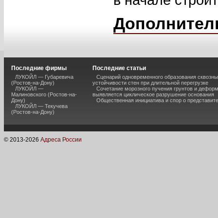
Дополнител
Последние фирмы
Последние статьи
ЛУКОЙЛ — Губаревича
Сценарий одновременного образования сквозны
(Ростов-на-Дону)
устойчивости стен при длительной перегрузке
ЛУКОЙЛ —
Сочетание морозного пучения грунтов и дефор
Малиновского (Ростов-на-
выявляется циклическое разрушение основания
Дону)
Общественная инициатива и спор о представит
ЛУКОЙЛ — Текучева
(Ростов-на-Дону)
© 2013-
2026
Адреса России