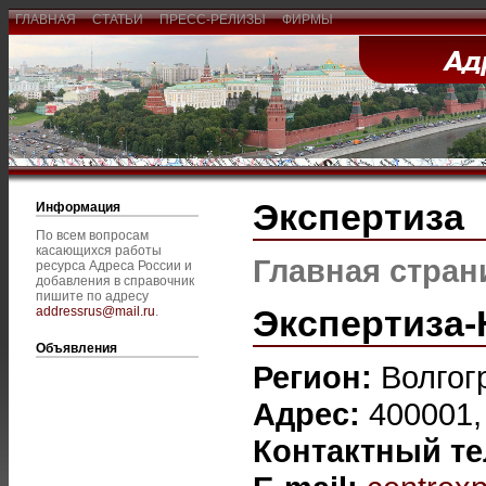
ГЛАВНАЯ
СТАТЬИ
ПРЕСС-РЕЛИЗЫ
ФИРМЫ
Экспертиза
Информация
По всем вопросам
касающихся работы
Главная стран
ресурса Адреса России и
добавления в справочник
пишите по адресу
Экспертиза
addressrus@mail.ru
.
Объявления
Регион:
Волгог
Адрес:
400001, 
Контактный т