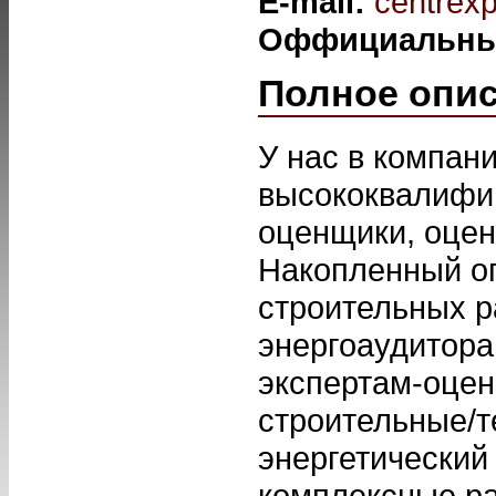
E-mail:
centrex
Оффициальны
Полное опи
У нас в компан
высококвалифи
оценщики, оцен
Накопленный о
строительных р
энергоаудитора
экспертам-оцен
строительные/т
энергетический 
комплексные ра