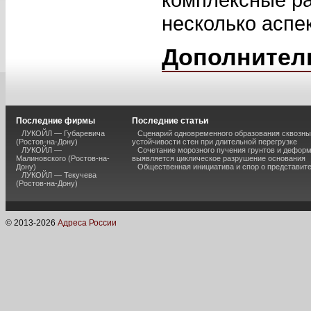
несколько аспек
Дополнител
Последние фирмы
Последние статьи
ЛУКОЙЛ — Губаревича
Сценарий одновременного образования сквозны
(Ростов-на-Дону)
устойчивости стен при длительной перегрузке
ЛУКОЙЛ —
Сочетание морозного пучения грунтов и дефор
Малиновского (Ростов-на-
выявляется циклическое разрушение основания
Дону)
Общественная инициатива и спор о представит
ЛУКОЙЛ — Текучева
(Ростов-на-Дону)
© 2013-
2026
Адреса России