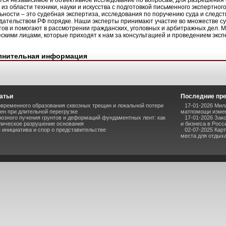
тся независимое и объективное исследование по вопросам, для разрешени
 из области техники, науки и искусства с подготовкой письменного экспертно
ьности – это судебная экспертиза, исследования по поручению суда и следс
дательством РФ порядке. Наши эксперты принимают участие во множестве с
тов и помогают в рассмотрении гражданских, уголовных и арбитражных дел. 
скими лицами, которые приходят к нам за консультацией и проведением экс
лнительная информация
атьи
Последние пр
временного образования сквозных трещин и локальной потери
17-01-2026 Мил
ен при длительной перегрузке
матпомощи измен
озного пучения грунтов и деформаций фундаментных лент: как
17-01-2026 Зак
лическое разрушение основания
и бизнеса в Росс
инициатива и спор о представительстве
02-07-2025 Кар
места для отдыха