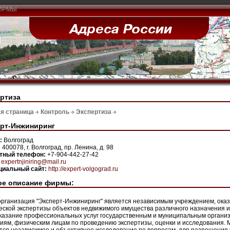
ИРМЫ
ртиза
я страница
Контроль
Экспертиза
ерт-Инжиниринг
н:
Волгоград
:
400078, г. Волгоград, пр. Ленина, д. 98
ктный телефон:
+7-904-442-27-42
:
expertnjiniring@mail.ru
иальный сайт:
http://expert-volgograd.ru
ое описание фирмы:
рганизация "Эксперт-Инжиниринг" является независимым учреждением, ока
еской экспертизы объектов недвижимого имущества различного назначения 
оказание профессиональных услуг государственным и муниципальным органи
иям, физическим лицам по проведению экспертизы, оценки и исследования. М