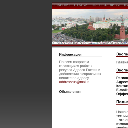
ГЛАВНАЯ
СТАТЬИ
ПРЕСС-РЕЛИЗЫ
Ф
Экспе
Информация
По всем вопросам
Главна
касающихся работы
Эксп
ресурса Адреса России и
добавления в справочник
пишите по адресу
Регио
addressrus@mail.ru
.
Адрес
Конта
E-mail
Объявления
Оффиц
Полн
Наша о
технич
– это 
компан