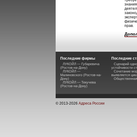
требуе
знания
деятел
законо
экспер
физиче
прав.
Допо
Последние фирмы
Последние ст
ЛУКОЙЛ — Губаревича
Сценарий одно
(Ростов-на-Дону)
устойчивости ст
ЛУКОЙЛ —
Сочетание мор
Малиновского (Ростов-на-
выявляется цик
Дону)
Общественная 
ЛУКОЙЛ — Текучева
(Ростов-на-Дону)
© 2013-
2026
Адреса России