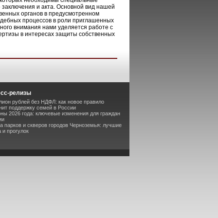
я которых необходимы специальные
го заключения и акта. Основной вид нашей
твенных органов в предусмотренном
удебных процессов в роли приглашенных
Много внимания нами уделяется работе с
пертизы в интересах защиты собственных
есс-релизы
лион рублей без НДФЛ: как новое правило
ит поддержку семей в России
оны 2026 года: ключевые изменения для граждан
ии
та парков и скверов городов Черноземья: лучшие
 и прогулок