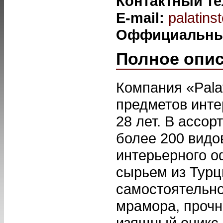
Контактный т
E-mail:
palatin
Оффициальны
Полное опи
Компания «Pala
предметов инте
28 лет. В ассо
более 200 видо
интерьерного 
сырьем из Турц
самостоятельно
мрамора, прочн
изящный оникс.