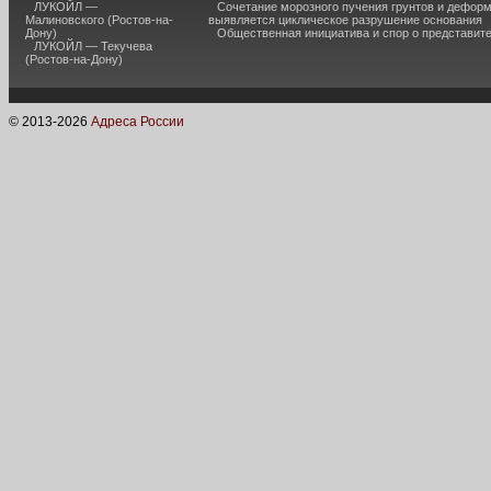
ЛУКОЙЛ —
Сочетание морозного пучения грунтов и дефор
Малиновского (Ростов-на-
выявляется циклическое разрушение основания
Дону)
Общественная инициатива и спор о представит
ЛУКОЙЛ — Текучева
(Ростов-на-Дону)
© 2013-
2026
Адреса России