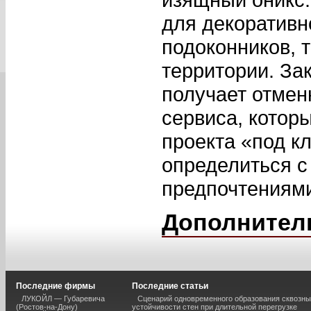
для декоративн
подоконников, 
территории. За
получает отмен
сервиса, котор
проекта «под к
определиться с
предпочтениям
Дополнител
Последние фирмы
Последние статьи
ЛУКОЙЛ — Губаревича
Сценарий одновременного образования сквозны
(Ростов-на-Дону)
устойчивости стен при длительной перегрузке