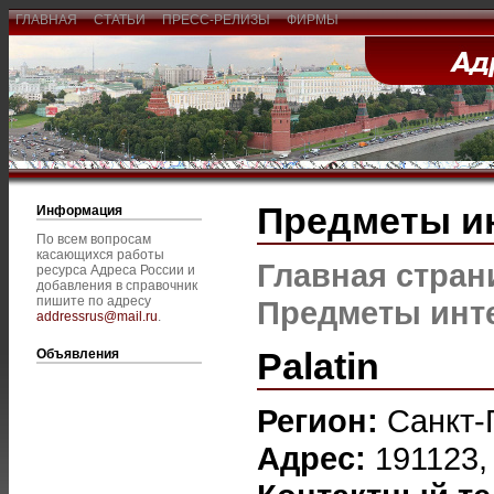
ГЛАВНАЯ
СТАТЬИ
ПРЕСС-РЕЛИЗЫ
ФИРМЫ
Предметы и
Информация
По всем вопросам
касающихся работы
Главная стран
ресурса Адреса России и
добавления в справочник
пишите по адресу
Предметы инт
addressrus@mail.ru
.
Palatin
Объявления
Регион:
Санкт-
Адрес:
191123,