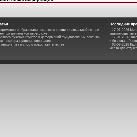
атьи
Последние пр
временного образования сквозных трещин и локальной потери
17-01-2026 Мил
ен при длительной перегрузке
матпомощи измен
озного пучения грунтов и деформаций фундаментных лент: как
17-01-2026 Зак
лическое разрушение основания
и бизнеса в Росс
инициатива и спор о представительстве
02-07-2025 Кар
места для отдыха