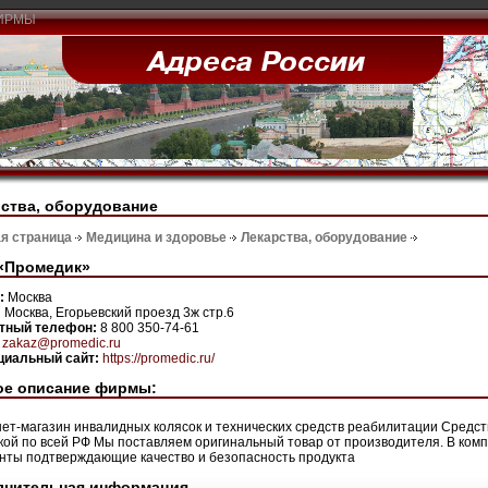
ИРМЫ
ства, оборудование
я страница
Медицина и здоровье
Лекарства, оборудование
«Промедик»
н:
Москва
:
Москва, Егорьевский проезд 3ж стр.6
ктный телефон:
8 800 350-74-61
:
zakaz@promedic.ru
иальный сайт:
https://promedic.ru/
ое описание фирмы:
ет-магазин инвалидных колясок и технических средств реабилитации Средст
кой по всей РФ Мы поставляем оригинальный товар от производителя. В комп
нты подтверждающие качество и безопасность продукта
лнительная информация