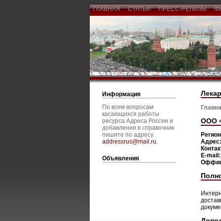
ГЛАВНАЯ
СТАТЬИ
ПРЕСС-РЕЛИЗЫ
Ф
Лекар
Информация
По всем вопросам
Главна
касающихся работы
ООО 
ресурса Адреса России и
добавления в справочник
пишите по адресу
Регио
addressrus@mail.ru
.
Адрес
Конта
E-mail
Объявления
Оффиц
Полн
Интерн
достав
докуме
Допо