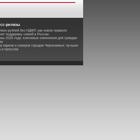
есс-релизы
лион рублей без НДФЛ: как новое правило
ит поддержку семей в России
оны 2026 года: ключевые изменения для граждан
ии
та парков и скверов городов Черноземья: лучшие
 и прогулок