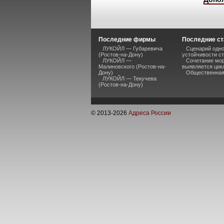
Последние фирмы
Последние ст
ЛУКОЙЛ — Губаревича
Сценарий одно
(Ростов-на-Дону)
устойчивости ст
ЛУКОЙЛ —
Сочетание мор
Малиновского (Ростов-на-
выявляется цик
Дону)
Общественная 
ЛУКОЙЛ — Текучева
(Ростов-на-Дону)
© 2013-
2026
Адреса России