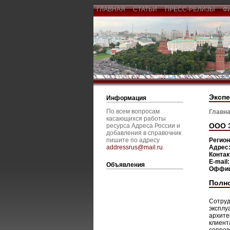
ГЛАВНАЯ
СТАТЬИ
ПРЕСС-РЕЛИЗЫ
Ф
Экспе
Информация
По всем вопросам
Главна
касающихся работы
ООО 
ресурса Адреса России и
добавления в справочник
пишите по адресу
Регио
addressrus@mail.ru
.
Адрес
Конта
E-mail
Объявления
Оффиц
Полн
Сотруд
эксплу
архите
клиент