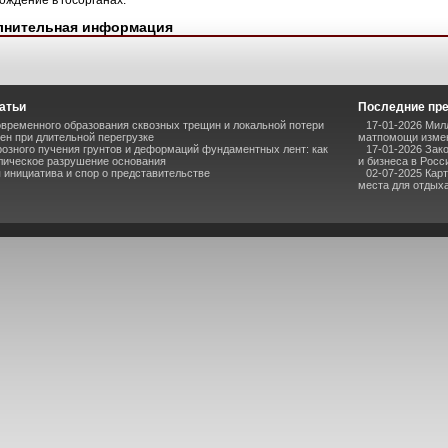
ождение в госорганах.
лнительная информация
атьи
Последние пр
временного образования сквозных трещин и локальной потери
17-01-2026 Мил
ен при длительной перегрузке
матпомощи измен
озного пучения грунтов и деформаций фундаментных лент: как
17-01-2026 Зак
лическое разрушение основания
и бизнеса в Росс
инициатива и спор о представительстве
02-07-2025 Кар
места для отдыха