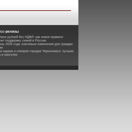
есс-релизы
лион рублей без НДФЛ: как новое правило
ит поддержку семей в России
оны 2026 года: ключевые изменения для граждан
ии
та парков и скверов городов Черноземья: лучшие
 и прогулок