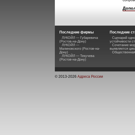
сопров
Допо
Последние фирмы
Последние ст
ЛУКОЙЛ — Губаревича
Сценарий одно
(Ростов-на-Дону)
устойчивости ст
ЛУКОЙЛ —
Сочетание мор
Малиновского (Ростов-на-
выявляется цик
Дону)
Общественная 
ЛУКОЙЛ — Текучева
(Ростов-на-Дону)
© 2013-
2026
Адреса России