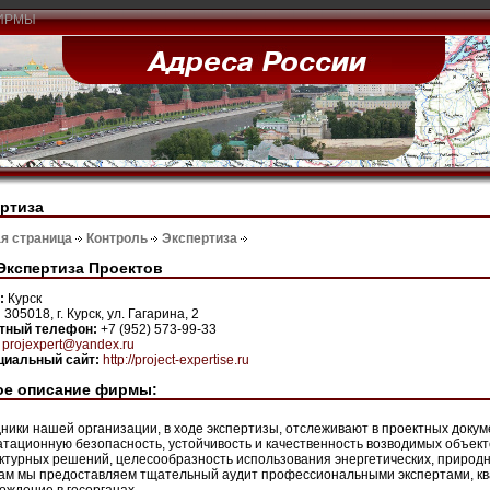
ИРМЫ
ртиза
я страница
Контроль
Экспертиза
Экспертиза Проектов
н:
Курск
:
305018, г. Курск, ул. Гагарина, 2
ктный телефон:
+7 (952) 573-99-33
:
projexpert@yandex.ru
иальный сайт:
http://project-expertise.ru
ое описание фирмы:
ники нашей организации, в ходе экспертизы, отслеживают в проектных докум
атационную безопасность, устойчивость и качественность возводимых объек
ктурных решений, целесообразность использования энергетических, природ
ам мы предоставляем тщательный аудит профессиональными экспертами, к