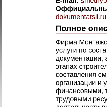
E-mail:
smetnyp
Оффициальны
dokumentatsii.ru
Полное опи
Фирма Монтажс
услуги по сост
документации, 
этапах строите
составления см
организации и 
финансовыми, 
трудовыми ресу
деятельности в