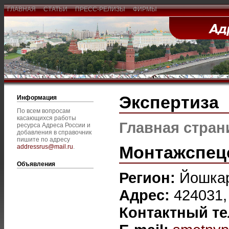
ГЛАВНАЯ
СТАТЬИ
ПРЕСС-РЕЛИЗЫ
ФИРМЫ
Экспертиза
Информация
По всем вопросам
касающихся работы
Главная стран
ресурса Адреса России и
добавления в справочник
пишите по адресу
Монтажспец
addressrus@mail.ru
.
Объявления
Регион:
Йошка
Адрес:
424031,
Контактный т