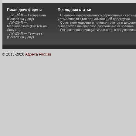
Последние фирмы
Последние статьи
ЛУКОЙЛ — Губаревича
Сценарий одновременного образования сквозны
(Ростов-на-Дону)
устойчивости стен при длительной перегрузке
ЛУКОЙЛ —
Сочетание морозного пучения грунтов и дефор
Малиновского (Ростов-на-
выявляется циклическое разрушение основания
Дону)
Общественная инициатива и спор о представит
ЛУКОЙЛ — Текучева
(Ростов-на-Дону)
© 2013-
2026
Адреса России