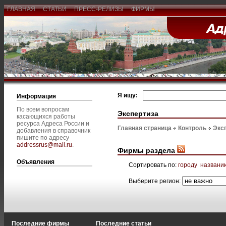
ГЛАВНАЯ
СТАТЬИ
ПРЕСС-РЕЛИЗЫ
ФИРМЫ
Я ищу:
Информация
По всем вопросам
Экспертиза
касающихся работы
ресурса Адреса России и
Главная страница
Контроль
Экс
добавления в справочник
пишите по адресу
addressrus@mail.ru
.
Фирмы раздела
Объявления
Сортировать по:
городу
названи
Выберите регион:
Последние фирмы
Последние статьи