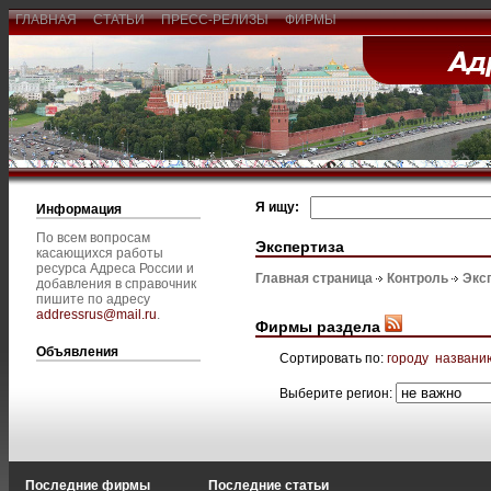
ГЛАВНАЯ
СТАТЬИ
ПРЕСС-РЕЛИЗЫ
ФИРМЫ
Я ищу:
Информация
По всем вопросам
Экспертиза
касающихся работы
ресурса Адреса России и
Главная страница
Контроль
Экс
добавления в справочник
пишите по адресу
addressrus@mail.ru
.
Фирмы раздела
Объявления
Сортировать по:
городу
названи
Выберите регион:
Последние фирмы
Последние статьи