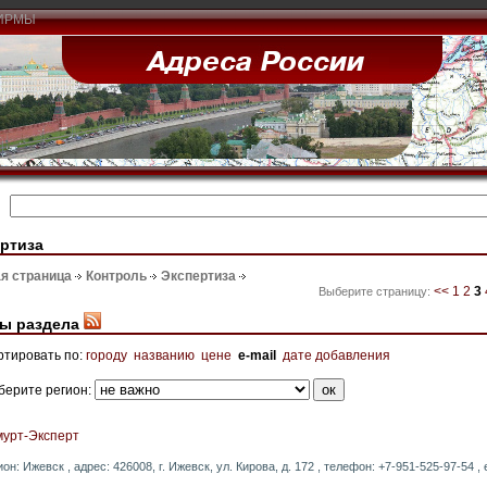
ИРМЫ
ртиза
я страница
Контроль
Экспертиза
<<
1
2
3
Выберите страницу:
ы раздела
ртировать по:
городу
названию
цене
e-mail
дате добавления
берите регион:
мурт-Эксперт
ион: Ижевск , адрес: 426008, г. Ижевск, ул. Кирова, д. 172 , телефон: +7-951-525-97-54 , 