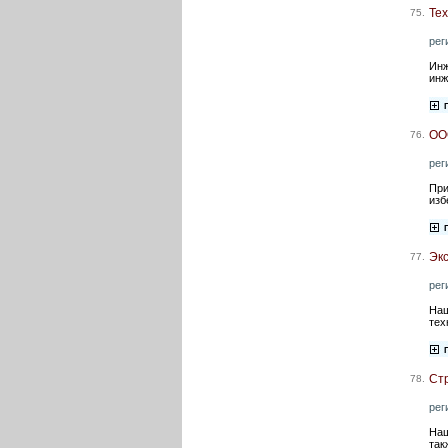
Тех
75.
рег
Инж
инж
ОО
76.
рег
При
изб
Экс
77.
рег
Наш
тех
Ст
78.
рег
Наш
так