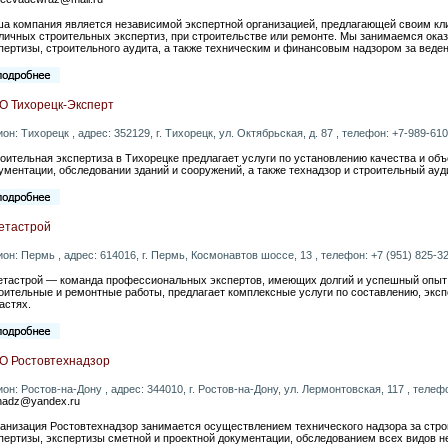
а компания является независимой экспертной организацией, предлагающей своим кл
личных строительных экспертиз, при строительстве или ремонте. Мы занимаемся оказ
пертизы, строительного аудита, а также техническим и финансовым надзором за веде
О Тихорецк-Эксперт
ион: Тихорецк , адрес: 352129, г. Тихорецк, ул. Октябрьская, д. 87 , телефон: +7-989-610-
оительная экспертиза в Тихорецке предлагает услуги по установлению качества и об
ументации, обследовании зданий и сооружений, а также технадзор и строительный ауд
етастрой
ион: Пермь , адрес: 614016, г. Пермь, Космонавтов шоссе, 13 , телефон: +7 (951) 825-32-
тастрой — команда профессиональных экспертов, имеющих долгий и успешный опыт 
оительные и ремонтные работы, предлагает комплексные услуги по составлению, экспе
астях.
О Ростовтехнадзор
ион: Ростов-на-Дону , адрес: 344010, г. Ростов-на-Дону, ул. Лермонтовская, 117 , телефон
nadz@yandex.ru
анизация Ростовтехнадзор занимается осуществлением технического надзора за стр
пертизы, экспертизы сметной и проектной документации, обследованием всех видов 