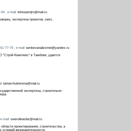
94 , e-mail:
tehexpertjro@mail.ru
оверка, экспертиза проектов, смет,
61-77-79 , e-mail:
tambovanalizsmet@yandex.ru
 "Строй-Комплекс" в Тамбове, удается
il:
tamarchuklorena@mail.ru
осударственной экспертизы, строительно-
зора.
 e-mail:
swerolinasfar@mail.ru
 области проектирования, строительства, а
х условий жизнедеятельности.