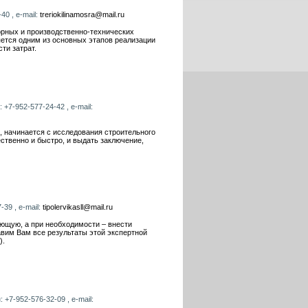
40 , e-mail:
treriokilinamosra@mail.ru
рных и производственно-технических
яется одним из основных этапов реализации
ти затрат.
 +7-952-577-24-42 , e-mail:
, начинается с исследования строительного
ственно и быстро, и выдать заключение,
-39 , e-mail:
tipolervikasll@mail.ru
ющую, а при необходимости – внести
авим Вам все результаты этой экспертной
).
 +7-952-576-32-09 , e-mail: