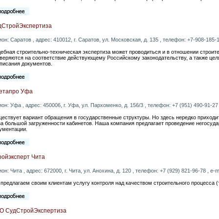
дСтройЭкспертиза
ион: Саратов , адрес: 410012, г. Саратов, ул. Московская, д. 135 , телефон: +7-908-185-1
ебная строительно-техническая экспертиза может проводиться и в отношении строит
веряются на соответствие действующему Российскому законодательству, а также цел
писания документов.
етапро Уфа
ион: Уфа , адрес: 450006, г. Уфа, ул. Пархоменко, д. 156/3 , телефон: +7 (951) 490-91-27 
ествует вариант обращения в государственные структуры. Но здесь нередко приходи
за большой загруженности кабинетов. Наша компания предлагает проведение негосуд
ументации.
ройэксперт Чита
ион: Чита , адрес: 672000, г. Чита, ул. Анохина, д. 120 , телефон: +7 (929) 821-96-78 , e-m
предлагаем своим клиентам услугу контроля над качеством строительного процесса (
О СудСтройЭкспертиза