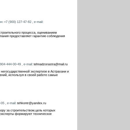
: +7 (900) 127-47-82 , e-mail:
строительного процесса, оцениванием
мпания предоставляет гарантию соблюдения
904-444-00-49 , e-mail:
tehnadzorastra@mail.ru
 негосударственной экспертизе в Астрахани и
ний, используя в своей работе самые
05 , e-mail:
tehkontr@yandex.ru
ору за строительством,цель которых
и эксперты формируют техническое