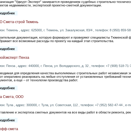
анизация "Удмурт-Эксперт" занимается проведением судебных строительно-техничес
ектов недвижимости, экспертизой проектно-сметной документации.
О Смета-строй Тюмень
ион: Тюмень , адрес: 625000, г. Тюмень, ул. Закалужская, 83/4 , телефон: 8 (950) 859-58-
оительная документация, которую формируют и проверяют специалисты Тюменской 
бражает все возможные расходы по проекту на каждый этап строительства.
ройэксперт Пенза
ион: Пенза , адрес: 440000, г. Пенза, ул. Володарского, д. 32 , телефон: +7 (908) 518-71-7
водимая для определения качества выполняемых строительных работ независимая э
от оперативно реагировать на любые отступления от установленных требований техн
ументов, а еще – от технологии производства работ.
ла Смета, ООО
ион: Тула , адрес: 300000, г. Тула, ул. Советская, 112 , телефон: +7 (952) 582-47-44 , e-m
тавление и экспертиза сметных документов на все виды работ в области ремонта, рек
офф-смета