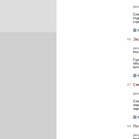
рег
Спе
отд
стр
Эк
66.
рег
tmz
Суд
объ
кот
См
67.
рег
Спе
опр
оце
Пи
68.
рег
tin