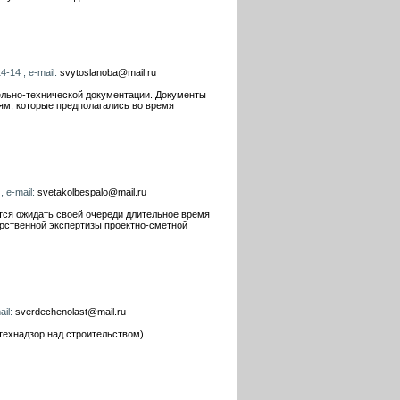
4-14 , e-mail:
svytoslanoba@mail.ru
ельно-технической документации. Документы
ям, которые предполагались во время
, e-mail:
svetakolbespalo@mail.ru
тся ожидать своей очереди длительное время
арственной экспертизы проектно-сметной
ail:
sverdechenolast@mail.ru
технадзор над строительством).