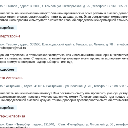
ион: Тамбов , адрес: 392000, г. Тамбов, ул. Октябрьская, д. 25 , телефон: +7-961-305-71-
циалисты нашей компании имеют большой практический опыт работы в сметно-догово
елах строительных организаций от пяти до двадцати лет. Этап составления сметы явл
оительного проекта и выступает в качестве главной определяющей суммарной стоимос
спертстрой-Т
ион: Темрюк , адрес: 353500, Краснодарский край, г. Темрюк, ул. Ленина, д. 78 , телефон:
nshexpert@mail.ru
ебная строительно-техническая экспертиза, как и большинство инженерных экспертиз
екта специалистами. Специалисты нашей организации могут провести экспертизу каче
орое примут к сведению надзорный орган или суд.
ета Астрахань
ион: Астрахань , адрес: 414014, г.Астрахань, ул. Зеленая, д. 70 , телефон: +7-988-588-17
циалисты нашей компании помогут Вам составить смету или проверить уже существу
еделенные корректировки в уже составленную смету. По окончании работ мы предост
нки определенной сметной документации (проверки достоверности сметной стоимости
тер-Экспертиза
ион: Санкт-Петербург , адрес: 191040, г. Санкт-Петербург, пр. Лиговский, д. 50 , телефон:
oleevadewraz@mail.ru