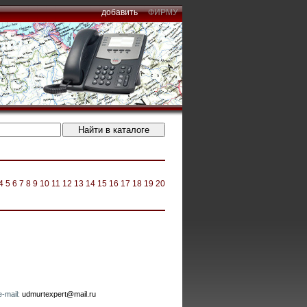
добавить
ФИРМУ
4
5
6
7
8
9
10
11
12
13
14
15
16
17
18
19
20
e-mail:
udmurtexpert@mail.ru