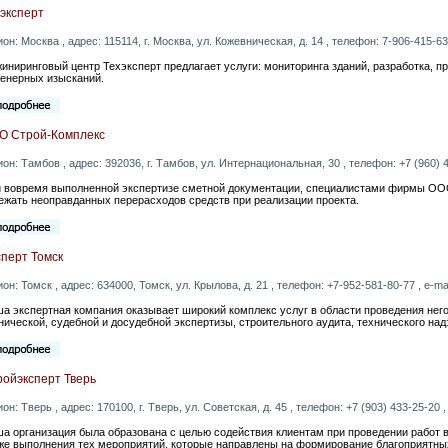
эксперт
ион: Москва , адрес: 115114, г. Москва, ул. Кожевническая, д. 14 , телефон: 7-906-415-63-
иниринговый центр Техэксперт предлагает услуги: мониторинга зданий, разработка, пр
енерных изысканий.
О Строй-Комплекс
ион: Тамбов , адрес: 392036, г. Тамбов, ул. Интернациональная, 30 , телефон: +7 (960) 4
 вовремя выполненной экспертизе сметной документации, специалистами фирмы ООО
ежать неоправданных перерасходов средств при реализации проекта.
перт Томск
ион: Томск , адрес: 634000, Томск, ул. Крылова, д. 21 , телефон: +7-952-581-80-77 , e-ma
а экспертная компания оказывает широкий комплекс услуг в области проведения нег
нической, судебной и досудебной экспертизы, строительного аудита, технического над
ройэксперт Тверь
ион: Тверь , адрес: 170100, г. Тверь, ул. Советская, д. 45 , телефон: +7 (903) 433-25-20 ,
а организация была образована с целью содействия клиентам при проведении работ в
же выполнения тех мероприятий, которые направлены на формирование благоприятны