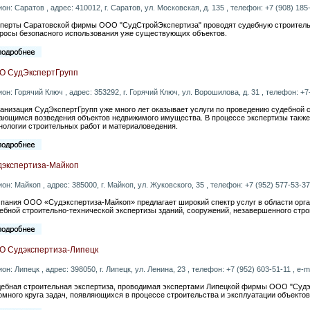
ион: Саратов , адрес: 410012, г. Саратов, ул. Московская, д. 135 , телефон: +7 (908) 185-
перты Саратовской фирмы ООО "СудСтройЭкспертиза" проводят судебную строительн
росы безопасного использования уже существующих объектов.
О СудЭкспертГрупп
ион: Горячий Ключ , адрес: 353292, г. Горячий Ключ, ул. Ворошилова, д. 31 , телефон: +7-
анизация СудЭкспертГрупп уже много лет оказывает услуги по проведению судебной 
ающимся возведения объектов недвижимого имущества. В процессе экспертизы также 
нологии строительных работ и материаловедения.
дэкспертиза-Майкоп
ион: Майкоп , адрес: 385000, г. Майкоп, ул. Жуковского, 35 , телефон: +7 (952) 577-53-37 
пания ООО «Судэкспертиза-Майкоп» предлагает широкий спектр услуг в области орга
ебной строительно-технической экспертизы зданий, сооружений, незавершенного стро
О Судэкспертиза-Липецк
ион: Липецк , адрес: 398050, г. Липецк, ул. Ленина, 23 , телефон: +7 (952) 603-51-11 , e-m
ебная строительная экспертиза, проводимая экспертами Липецкой фирмы ООО "Судэ
омного круга задач, появляющихся в процессе строительства и эксплуатации объекто