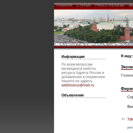
ГЛАВНАЯ
СТАТЬИ
ПРЕСС-РЕЛИЗЫ
Ф
Я ищу:
Информация
По всем вопросам
Экспе
касающихся работы
ресурса Адреса России и
Главна
добавления в справочник
пишите по адресу
addressrus@mail.ru
.
Фирм
Объявления
Со
Вы
Уд
61.
рег