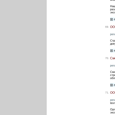
Наш
раз
экс
ОО
69.
рег
Стр
док
См
70.
рег
Сме
стр
обл
ОО
71.
рег
tex
Орг
экс