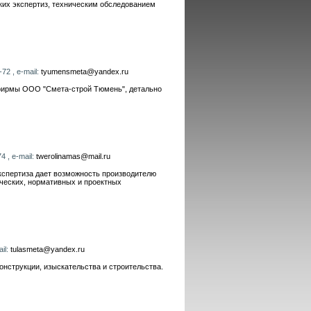
ких экспертиз, техническим обследованием
72 , e-mail:
tyumensmeta@yandex.ru
фирмы ООО "Смета-строй Тюмень", детально
4 , e-mail:
twerolinamas@mail.ru
кспертиза дает возможность производителю
ических, нормативных и проектных
ail:
tulasmeta@yandex.ru
онструкции, изыскательства и строительства.