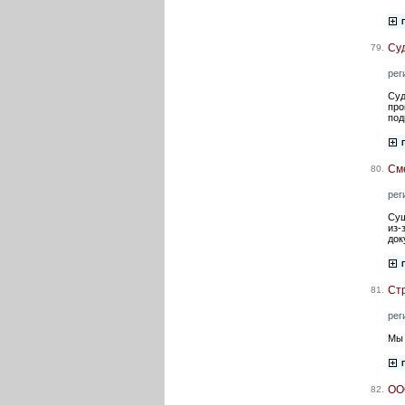
Су
79.
рег
Суд
про
под
См
80.
рег
Сущ
из-
док
Ст
81.
рег
Мы 
ОО
82.