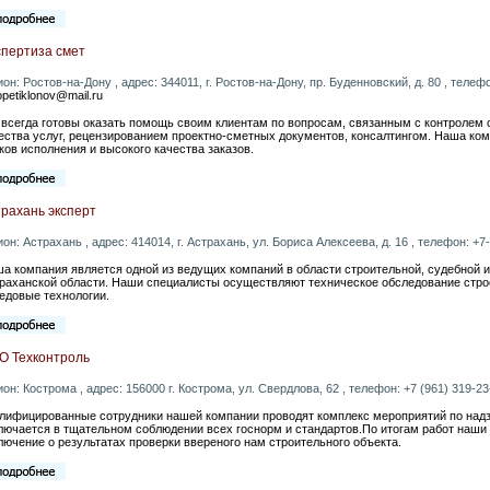
спертиза смет
ион: Ростов-на-Дону , адрес: 344011, г. Ростов-на-Дону, пр. Буденновский, д. 80 , телефон
lopetiklonov@mail.ru
всегда готовы оказать помощь своим клиентам по вопросам, связанным с контролем 
ества услуг, рецензированием проектно-сметных документов, консалтингом. Наша ко
ков исполнения и высокого качества заказов.
рахань эксперт
ион: Астрахань , адрес: 414014, г. Астрахань, ул. Бориса Алексеева, д. 16 , телефон: +7-
а компания является одной из ведущих компаний в области строительной, судебной и
раханской области. Наши специалисты осуществляют техническое обследование строе
едовые технологии.
О Техконтроль
ион: Кострома , адрес: 156000 г. Кострома, ул. Свердлова, 62 , телефон: +7 (961) 319-23-
лифицированные сотрудники нашей компании проводят комплекс мероприятий по надз
лючается в тщательном соблюдении всех госнорм и стандартов.По итогам работ наш
лючение о результатах проверки ввереного нам строительного объекта.