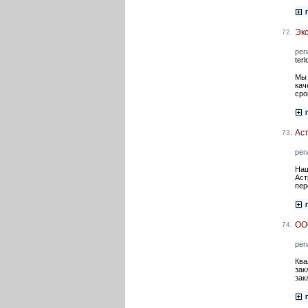
Эк
72.
рег
ter
Мы 
кач
сро
Аст
73.
рег
Наш
Аст
пер
ОО
74.
рег
Ква
зак
зак