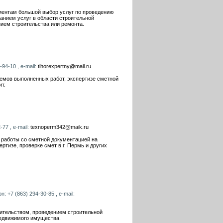
иентам большой выбор услуг по проведению
анием услуг в области строительной
нием строительства или ремонта.
94-10 , e-mail:
tihorexpertny@mail.ru
ъемов выполненных работ, экспертизе сметной
ит.
77 , e-mail:
texnoperm342@maik.ru
работы со сметной документацией на
ртизе, проверке смет в г. Пермь и других
: +7 (863) 294-30-85 , e-mail:
оительством, проведением строительной
недвижимого имущества.