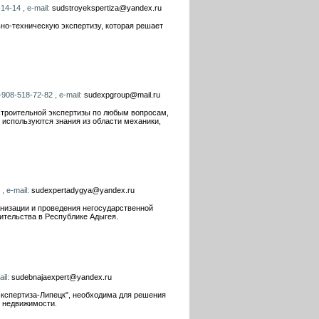
14-14 , e-mail:
sudstroyekspertiza@yandex.ru
о-техническую экспертизу, которая решает
908-518-72-82 , e-mail:
sudexpgroup@mail.ru
строительной экспертизы по любым вопросам,
используются знания из области механики,
, e-mail:
sudexpertadygya@yandex.ru
низации и проведения негосударственной
ительства в Республике Адыгея.
ail:
sudebnajaexpert@yandex.ru
кспертиза-Липецк", необходима для решения
в недвижимости.