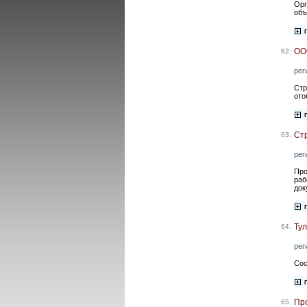
Орг
объ
ОО
62.
рег
Стр
ото
Ст
63.
рег
Про
раб
док
Ту
64.
рег
Сос
Пр
65.