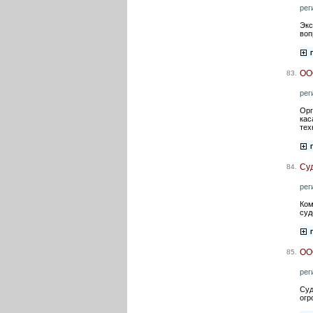
рег
Экс
воп
ОО
83.
рег
Орг
кас
тех
Су
84.
рег
Ком
суд
ОО
85.
рег
Суд
огр