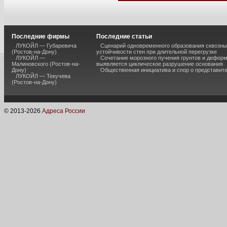
Последние фирмы
Последние статьи
ЛУКОЙЛ — Губаревича
Сценарий одновременного образования сквозны
(Ростов-на-Дону)
устойчивости стен при длительной перегрузке
ЛУКОЙЛ —
Сочетание морозного пучения грунтов и дефор
Малиновского (Ростов-на-
выявляется циклическое разрушение основания
Дону)
Общественная инициатива и спор о представит
ЛУКОЙЛ — Текучева
(Ростов-на-Дону)
© 2013-
2026
Адреса России