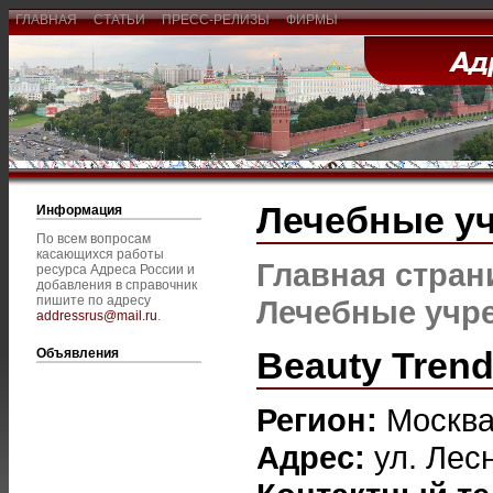
ГЛАВНАЯ
СТАТЬИ
ПРЕСС-РЕЛИЗЫ
ФИРМЫ
Лечебные у
Информация
По всем вопросам
касающихся работы
Главная стран
ресурса Адреса России и
добавления в справочник
пишите по адресу
Лечебные учр
addressrus@mail.ru
.
Beauty Tren
Объявления
Регион:
Москв
Адрес:
ул. Лесн