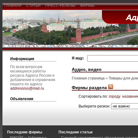
ГЛАВНАЯ
СТАТЬИ
ПРЕСС-РЕЛИЗЫ
ФИРМЫ
Я ищу:
Информация
По всем вопросам
Аудио, видео
касающихся работы
ресурса Адреса России и
Главная страница
Товары для дом
добавления в справочник
пишите по адресу
Фирмы раздела
addressrus@mail.ru
.
Сортировать по:
городу
названи
Объявления
Выберите регион:
Последние фирмы
Последние статьи
ЛУКОЙЛ — Губаревича
Сценарий одновременного образования сквозны