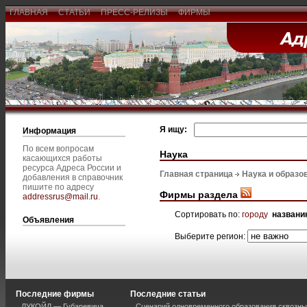
ГЛАВНАЯ
СТАТЬИ
ПРЕСС-РЕЛИЗЫ
ФИРМЫ
Я ищу:
Информация
По всем вопросам
Наука
касающихся работы
ресурса Адреса России и
Главная страница
Наука и образо
добавления в справочник
пишите по адресу
Фирмы раздела
addressrus@mail.ru
.
Сортировать по:
городу
названи
Объявления
Выберите регион:
Последние фирмы
Последние статьи
ЛУКОЙЛ — Губаревича
Сценарий одновременного образования сквозны