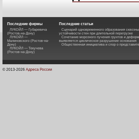
Последние фирмы
Последние статьи
ЛУКОЙЛ — Губаревича
Сценарий одновременного образования сквозны
(Ростов-на-Дону)
устойчивости стен при длительной перегрузке
ЛУКОЙЛ —
Сочетание морозного пучения грунтов и дефор
Малиновского (Ростов-на-
выявляется циклическое разрушение основания
Дону)
Общественная инициатива и спор о представит
ЛУКОЙЛ — Текучева
(Ростов-на-Дону)
© 2013-
2026
Адреса России