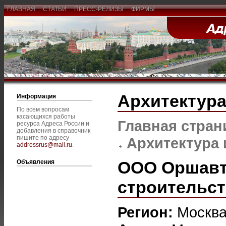
ГЛАВНАЯ
СТАТЬИ
ПРЕСС-РЕЛИЗЫ
ФИРМЫ
Архитектура
Информация
По всем вопросам
касающихся работы
Главная стран
ресурса Адреса России и
добавления в справочник
пишите по адресу
Архитектура 
addressrus@mail.ru
.
ООО Оршавт
Объявления
строительс
Регион:
Москв