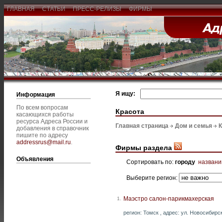
ГЛАВНАЯ
СТАТЬИ
ПРЕСС-РЕЛИЗЫ
ФИРМЫ
Я ищу:
Информация
По всем вопросам
Красота
касающихся работы
ресурса Адреса России и
Главная страница
Дом и семья
К
добавления в справочник
пишите по адресу
addressrus@mail.ru
.
Фирмы раздела
Объявления
Сортировать по:
городу
назван
Выберите регион:
Маэстро салон-парикмахерская
1.
регион: Томск , адрес: ул. Новосибирск