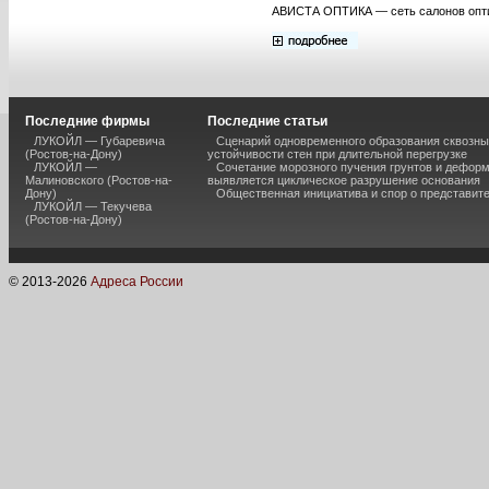
АВИСТА ОПТИКА — сеть салонов оптик
Последние фирмы
Последние статьи
ЛУКОЙЛ — Губаревича
Сценарий одновременного образования сквозны
(Ростов-на-Дону)
устойчивости стен при длительной перегрузке
ЛУКОЙЛ —
Сочетание морозного пучения грунтов и дефор
Малиновского (Ростов-на-
выявляется циклическое разрушение основания
Дону)
Общественная инициатива и спор о представит
ЛУКОЙЛ — Текучева
(Ростов-на-Дону)
© 2013-
2026
Адреса России