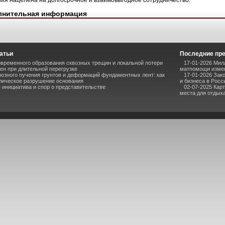
ия нацелена на долгосрочное и взаимовыгодное сотрудничество.
лнительная информация
атьи
Последние пр
временного образования сквозных трещин и локальной потери
17-01-2026 Мил
ен при длительной перегрузке
матпомощи измен
озного пучения грунтов и деформаций фундаментных лент: как
17-01-2026 Зак
лическое разрушение основания
и бизнеса в Росс
инициатива и спор о представительстве
02-07-2025 Кар
места для отдыха