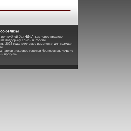
есс-релизы
лион рублей без НДФЛ: как новое правило
ит поддержку семей в России
оны 2026 года: ключевые изменения для граждан
ии
та парков и скверов городов Черноземья: лучшие
 и прогулок