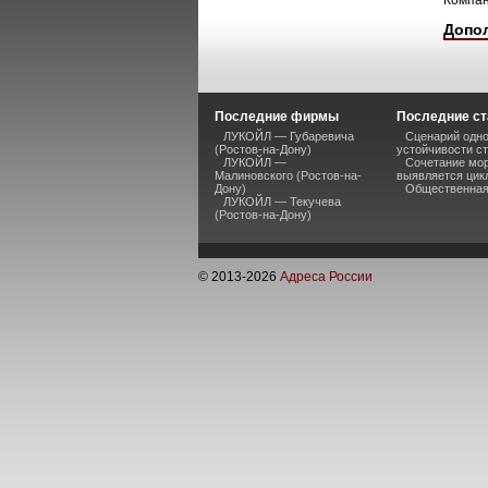
Компан
Допо
Последние фирмы
Последние ст
ЛУКОЙЛ — Губаревича
Сценарий одно
(Ростов-на-Дону)
устойчивости ст
ЛУКОЙЛ —
Сочетание мор
Малиновского (Ростов-на-
выявляется цик
Дону)
Общественная 
ЛУКОЙЛ — Текучева
(Ростов-на-Дону)
© 2013-
2026
Адреса России