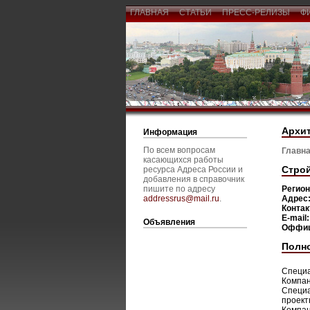
ГЛАВНАЯ
СТАТЬИ
ПРЕСС-РЕЛИЗЫ
Ф
Архит
Информация
По всем вопросам
Главна
касающихся работы
Строй
ресурса Адреса России и
добавления в справочник
пишите по адресу
Регио
addressrus@mail.ru
.
Адрес
Конта
E-mail
Объявления
Оффиц
Полн
Специа
Компан
Специа
проект