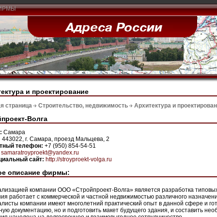
ИРМЫ
ектура и проектирование
я страница
Строительство, недвижимость
Архитектура и проектирова
проект-Волга
н:
Самара
:
443022, г. Самара, проезд Мальцева, 2
ктный телефон:
+7 (950) 854-54-51
:
samaratroyproekt@yandex.ru
иальный сайт:
http://stroyproekt-volga.ru
ое описание фирмы:
лизацией компании ООО «Стройпроект-Волга» является разработка типовых
ия работает с коммерческой и частной недвижимостью различного назначени
листы компании имеют многолетний практический опыт в данной сфере и гот
ную документацию, но и подготовить макет будущего здания, и составить не