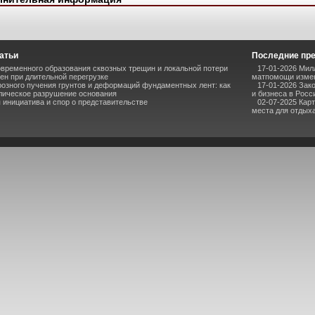
атьи
Последние пр
временного образования сквозных трещин и локальной потери
17-01-2026 Мил
ен при длительной перегрузке
матпомощи измен
озного пучения грунтов и деформаций фундаментных лент: как
17-01-2026 Зак
лическое разрушение основания
и бизнеса в Росс
инициатива и спор о представительстве
02-07-2025 Кар
места для отдыха