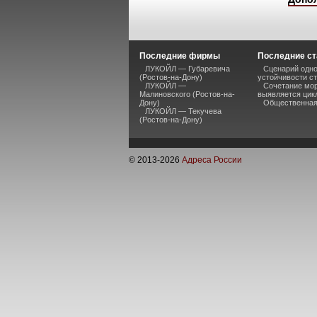
Последние фирмы
Последние ст
ЛУКОЙЛ — Губаревича
Сценарий одно
(Ростов-на-Дону)
устойчивости ст
ЛУКОЙЛ —
Сочетание мор
Малиновского (Ростов-на-
выявляется цик
Дону)
Общественная 
ЛУКОЙЛ — Текучева
(Ростов-на-Дону)
© 2013-
2026
Адреса России