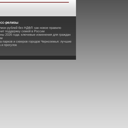
есс-релизы
лион рублей без НДФЛ: как новое правило
ит поддержку семей в России
оны 2026 года: ключевые изменения для граждан
ии
та парков и скверов городов Черноземья: лучшие
 и прогулок