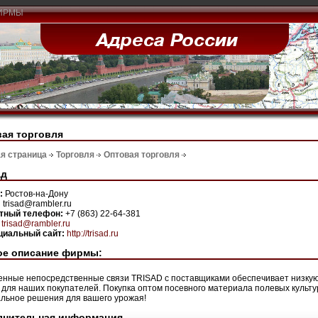
ИРМЫ
ая торговля
я страница
Торговля
Оптовая торговля
ад
н:
Ростов-на-Дону
:
trisad@rambler.ru
ктный телефон:
+7 (863) 22-64-381
:
trisad@rambler.ru
иальный сайт:
http://trisad.ru
ое описание фирмы:
нные непосредственные связи TRISAD с поставщиками обеспечивает низкую 
 для наших покупателей. Покупка оптом посевного материала полевых культур
льное решения для вашего урожая!
лнительная информация