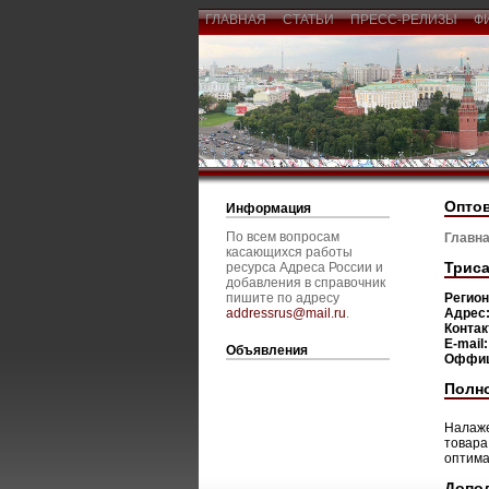
ГЛАВНАЯ
СТАТЬИ
ПРЕСС-РЕЛИЗЫ
Ф
Оптов
Информация
По всем вопросам
Главна
касающихся работы
Трис
ресурса Адреса России и
добавления в справочник
пишите по адресу
Регио
addressrus@mail.ru
.
Адрес
Конта
E-mail
Объявления
Оффиц
Полн
Налаже
товара
оптима
Допо