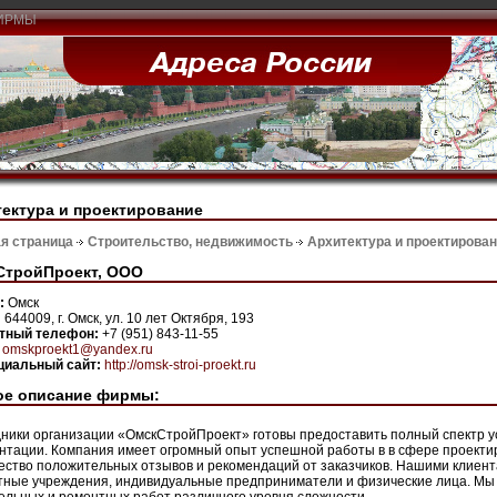
ИРМЫ
ектура и проектирование
я страница
Строительство, недвижимость
Архитектура и проектирова
СтройПроект, ООО
н:
Омск
:
644009, г. Омск, ул. 10 лет Октября, 193
ктный телефон:
+7 (951) 843-11-55
:
omskproekt1@yandex.ru
иальный сайт:
http://omsk-stroi-proekt.ru
ое описание фирмы:
ники организации «ОмскСтройПроект» готовы предоставить полный спектр ус
нтации. Компания имеет огромный опыт успешной работы в в сфере проекти
ество положительных отзывов и рекомендаций от заказчиков. Нашими клиент
ные учреждения, индивидуальные предприниматели и физические лица. Мы