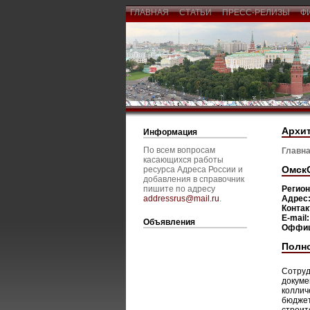
ГЛАВНАЯ
СТАТЬИ
ПРЕСС-РЕЛИЗЫ
Ф
Архит
Информация
По всем вопросам
Главна
касающихся работы
Омск
ресурса Адреса России и
добавления в справочник
пишите по адресу
Регио
addressrus@mail.ru
.
Адрес
Конта
E-mail
Объявления
Оффиц
Полн
Сотруд
докуме
коллич
бюджет