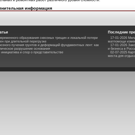
ельных и ремонтных работ различного уровня сложности.
лнительная информация
атьи
Последние пр
временного образования сквозных трещин и локальной потери
17-01-2026 Мил
ен при длительной перегрузке
матпомощи измен
озного пучения грунтов и деформаций фундаментных лент: как
17-01-2026 Зак
лическое разрушение основания
и бизнеса в Росс
инициатива и спор о представительстве
02-07-2025 Кар
места для отдыха