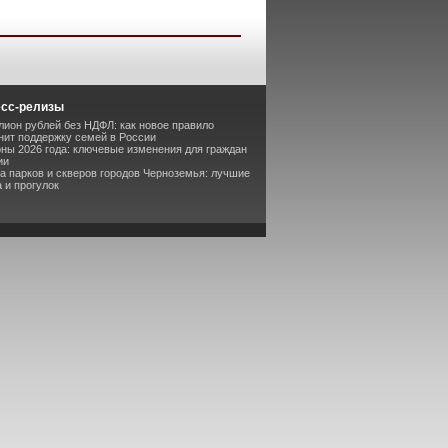
есс-релизы
лион рублей без НДФЛ: как новое правило
ит поддержку семей в России
оны 2026 года: ключевые изменения для граждан
ии
та парков и скверов городов Черноземья: лучшие
 и прогулок