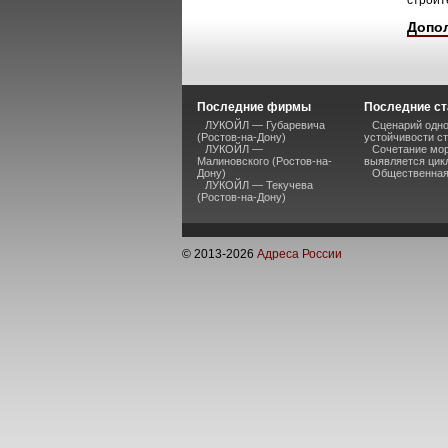
строит
Допо
Последние фирмы
Последние ст
ЛУКОЙЛ — Губаревича
Сценарий одно
(Ростов-на-Дону)
устойчивости ст
ЛУКОЙЛ —
Сочетание мор
Малиновского (Ростов-на-
выявляется цик
Дону)
Общественная 
ЛУКОЙЛ — Текучева
(Ростов-на-Дону)
© 2013-
2026
Адреса России