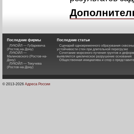
Дополнител
Последние фирмы
Последние статьи
ЛУКОЙЛ — Губаревича
Сценарий одновременного образования сквозны
(Ростов-на-Дону)
устойчивости стен при длительной перегрузке
ЛУКОЙЛ —
Сочетание морозного пучения грунтов и дефор
Малиновского (Ростов-на-
выявляется циклическое разрушение основания
Дону)
Общественная инициатива и спор о представит
ЛУКОЙЛ — Текучева
(Ростов-на-Дону)
© 2013-
2026
Адреса России