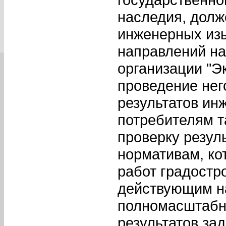
наследия, долж
инженерных из
направлений на
организации "Э
проведение нег
результатов ин
потребителям 
проверку резул
нормативам, ко
работ градостр
действующим на
полномасштабну
результатов за