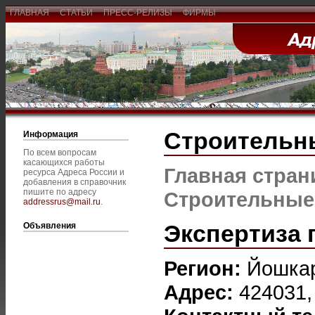
ГЛАВНАЯ
СТАТЬИ
ПРЕСС-РЕЛИЗЫ
ФИРМЫ
Строительн
Информация
По всем вопросам
касающихся работы
Главная стран
ресурса Адреса России и
добавления в справочник
пишите по адресу
Строительные
addressrus@mail.ru
.
Экспертиза 
Объявления
Регион:
Йошка
Адрес:
424031,