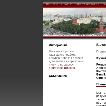
ГЛАВНАЯ
СТАТЬИ
ПРЕСС-РЕЛИЗЫ
Ф
Бытов
Информация
По всем вопросам
Главна
касающихся работы
Кухн
ресурса Адреса России и
добавления в справочник
пишите по адресу
Регио
addressrus@mail.ru
.
Адрес
Конта
E-mail
Объявления
Оффиц
Полн
Мы – э
разумн
такие 
протяж