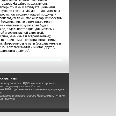
рудничество с нами – это масса
 товары. На сайте представлены
рактеристиками и эксплуатационными
ствующие товары. Мы доставляем заказы в
опросам, касающимся нашей продукции.
роизводителями, марки которых известны
обслуживания, то о нем также могут
м и оптовым покупателям будут
side, отдельностоящие, для меховых
й и вертикальной загрузкой,
стика, каминные и встраиваемые);
(встраиваемые, электрические, мини –
я); Микроволновые печи (встраиваемые и
бки, соковыжималки и многое другое);
дильника и другое).
есс-релизы
лион рублей без НДФЛ: как новое правило
ит поддержку семей в России
оны 2026 года: ключевые изменения для граждан
ии
та парков и скверов городов Черноземья: лучшие
 и прогулок