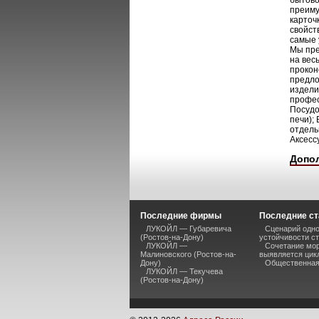
бытово
преиму
карточ
свойст
самые 
Мы пре
на вес
прокон
предло
издели
профес
Посудо
печи);
отдель
Аксесс
Допо
Последние фирмы
Последние ст
ЛУКОЙЛ — Губаревича
Сценарий одно
(Ростов-на-Дону)
устойчивости ст
ЛУКОЙЛ —
Сочетание мор
Малиновского (Ростов-на-
выявляется цик
Дону)
Общественная 
ЛУКОЙЛ — Текучева
(Ростов-на-Дону)