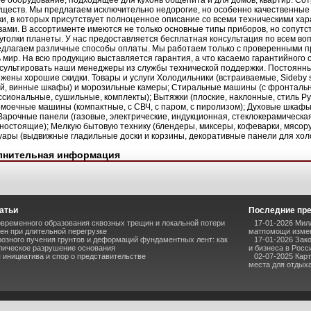
е оборудование, подходящее для кухонь общепита и для домов, квартир. Сот
ществ. Мы предлагаем исключительно недорогие, но особенно качественные
ки, в которых присутствует полноценное описание со всеми техническими ха
вами. В ассортименте имеются не только основные типы приборов, но сопут
уголки планеты. У нас предоставляется бесплатная консультация по всем в
длагаем различные способы оплаты. Мы работаем только с проверенными п
ь мир. На всю продукцию выставляется гарантия, а что касаемо гарантийного 
сультировать наши менеджеры из службы технической поддержки. Постоянны
жены хорошие скидки. Товары и услуги Холодильники (встраиваемые, Sideby 
й, винные шкафы) и морозильные камеры; Стиральные машины (с фронтально
сиональные, сушильные, комплекты); Вытяжки (плоские, наклонные, стиль Ру
моечные машины (компактные, с СВЧ, с паром, с пиролизом); Духовые шкафы 
 Варочные панели (газовые, электрические, индукционная, стеклокерамическа
ностоящие); Мелкую бытовую технику (блендеры, миксеры, кофеварки, мясору
уары (выдвижные гладильные доски и корзины, декоративные панели для холо
лнительная информация
атьи
Последние пр
временного образования сквозных трещин и локальной потери
17-01-2026 Мил
ен при длительной перегрузке
матпомощи измен
озного пучения грунтов и деформаций фундаментных лент: как
17-01-2026 Зак
лическое разрушение основания
и бизнеса в Росс
инициатива и спор о представительстве
02-07-2025 Кар
места для отдыха