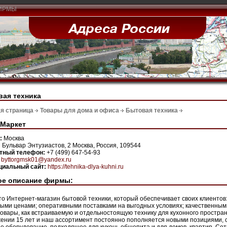
ИРМЫ
ая техника
я страница
Товары для дома и офиса
Бытовая техника
яМаркет
н:
Москва
:
Бульвар Энтузиастов, 2 Москва, Россия, 109544
ктный телефон:
+7 (499) 647-54-93
:
byttorgmsk01@yandex.ru
иальный сайт:
https://tehnika-dlya-kuhni.ru
ое описание фирмы:
то Интернет-магазин бытовой техники, который обеспечивает своих клиенто
ыми ценами; оперативными поставками на выгодных условиях; качественным 
товары, как встраиваемую и отдельностоящую технику для кухонного простра
ении 15 лет и наш ассортимент постоянно пополняется новыми позициями,