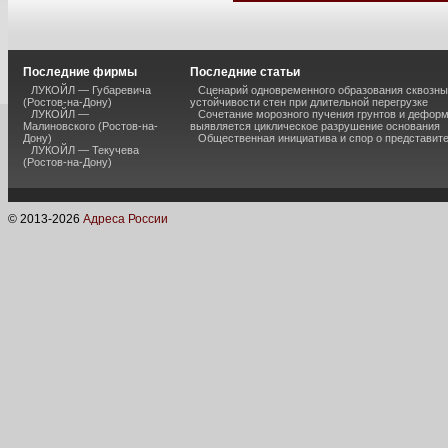
Последние фирмы
Последние статьи
ЛУКОЙЛ — Губаревича
Сценарий одновременного образования сквозны
(Ростов-на-Дону)
устойчивости стен при длительной перегрузке
ЛУКОЙЛ —
Сочетание морозного пучения грунтов и дефор
Малиновского (Ростов-на-
выявляется циклическое разрушение основания
Дону)
Общественная инициатива и спор о представит
ЛУКОЙЛ — Текучева
(Ростов-на-Дону)
© 2013-
2026
Адреса России