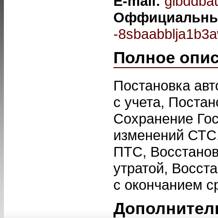
E-mail:
gibddb
Оффициальны
-8sbaabblja1b3a
Полное опи
Постановка авт
с учета, Постан
Сохранение Го
изменений СТС
ПТС, Восстанов
утратой, Восст
с окончанием с
Дополнител